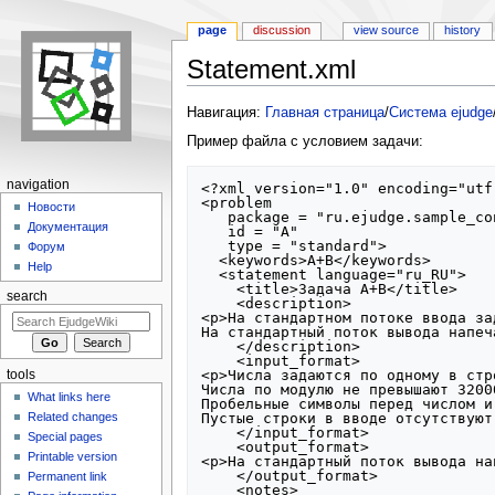
page
discussion
view source
history
Statement.xml
Jump to:
navigation
,
search
Навигация:
Главная страница
/
Система ejudge
Пример файла с условием задачи:
navigation
<?xml version="1.0" encoding="utf-
<problem

Новости
   package = "ru.ejudge.sample_contest"

Документация
   id = "A"

   type = "standard">

Форум
  <keywords>A+B</keywords>

Help
  <statement language="ru_RU">

    <title>Задача A+B</title>

search
    <description>

<p>На стандартном потоке ввода за
На стандартный поток вывода напеч
    </description>

    <input_format>

<p>Числа задаются по одному в стр
tools
Числа по модулю не превышают 32000
What links here
Пробельные символы перед числом и
Пустые строки в вводе отсутствуют.
Related changes
    </input_format>

Special pages
    <output_format>

Printable version
<p>На стандартный поток вывода на
    </output_format>

Permanent link
    <notes>
