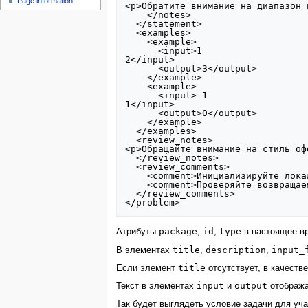
Page information
<p>Обратите внимание на диапазон 
    </notes>

  </statement>

  <examples>

    <example>

      <input>1

2</input>

      <output>3</output>

    </example>

    <example>

      <input>-1

1</input>

      <output>0</output>

    </example>

  </examples>

  <review_notes>

<p>Обращайте внимание на стиль оф
  </review_notes>

  <review_comments>

    <comment>Инициализируйте локальные переменные.</comment>

    <comment>Проверяйте возвращаемое значение scanf.</comment>

  </review_comments>

package
id
type
Атрибуты
,
,
в настоящее вр
title
description
input_
В элементах
,
,
title
Если элемент
отсутствует, в качеств
input
output
Текст в элементах
и
отобража
Так будет выглядеть условие задачи для уча