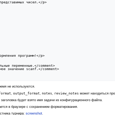
представимых чисел.</p>

ормления программ!</p>

емя не используются.
format
output_format
notes
review_notes
,
,
,
может находиться про
е заголовка будет взято имя задачи из конфигурационного файла.
ется в браузере с сохранением форматирования.
стника турнира:
screenshot
.