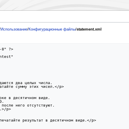
/
Использование
/
Конфигурационные файлы
/
statement.xml
8" ?>

даются два целых числа.

атайте сумму этих чисел.</p>

оке в десятичном виде.

.      

 после него отсутствуют.

>/p>

печатайте результат в десятичном виде.</p>
