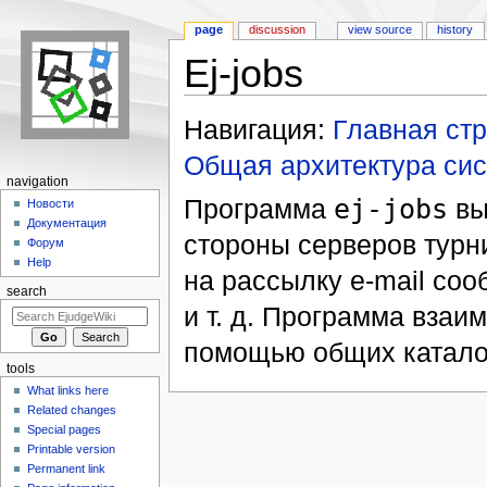
page
discussion
view source
history
Ej-jobs
Jump to:
navigation
,
search
Навигация:
Главная ст
Общая архитектура си
navigation
Программа
ej-jobs
вы
Новости
Документация
стороны серверов турн
Форум
Help
на рассылку e-mail со
search
и т. д. Программа взаи
помощью общих катало
tools
What links here
Related changes
Special pages
Printable version
Permanent link