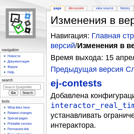
page
discussion
view source
history
Изменения в вер
Jump to:
navigation
,
search
Навигация:
Главная ст
версий
/
Изменения в ве
navigation
Время выхода: 15 апрел
Новости
Документация
Предыдущая версия
С
Форум
Help
ej-contests
search
Добавлена конфигурац
tools
interactor_real_ti
What links here
Related changes
устанавливать огранич
Special pages
интерактора.
Printable version
Permanent link