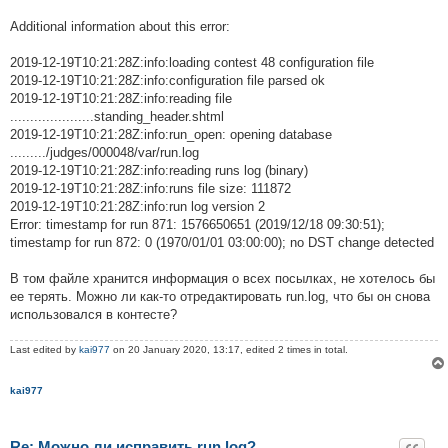
Additional information about this error:
2019-12-19T10:21:28Z:info:loading contest 48 configuration file
2019-12-19T10:21:28Z:info:configuration file parsed ok
2019-12-19T10:21:28Z:info:reading file
.....................standing_header.shtml
2019-12-19T10:21:28Z:info:run_open: opening database
........./judges/000048/var/run.log
2019-12-19T10:21:28Z:info:reading runs log (binary)
2019-12-19T10:21:28Z:info:runs file size: 111872
2019-12-19T10:21:28Z:info:run log version 2
Error: timestamp for run 871: 1576650651 (2019/12/18 09:30:51);
timestamp for run 872: 0 (1970/01/01 03:00:00); no DST change detected
В том файле хранится информация о всех посылках, не хотелось бы
ее терять. Можно ли как-то отредактировать run.log, что бы он снова
использовался в контесте?
Last edited by
kai977
on 20 January 2020, 13:17, edited 2 times in total.
kai977
Re: Можно ли исправить run.log?