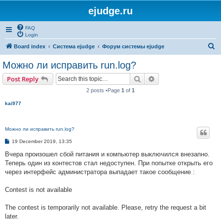
ejudge.ru
FAQ
Login
S
Board index
Система ejudge
Форум системы ejudge
e
Можно ли исправить run.log?
a
Search
Advanced search
Post Reply
r
2 posts •Page
1
of
1
c
kai977
h
Можно ли исправить run.log?
P
19 December 2019, 13:35
o
s
Вчера произошел сбой питания и компьютер выключился внезапно.
t
Теперь один из контестов стал недоступен. При попытке открыть его
через интерфейс администратора выпадает такое сообщение :
Contest is not available
The contest is temporarily not available. Please, retry the request a bit
later.