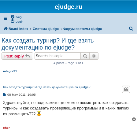
ejudge.ru
FAQ
Login
S
Board index
Система ejudge
Форум системы ejudge
e
Как создать турнир? И где взять
a
документацию по ejudge?
r
Search
Advanced search
Post Reply
c
4 posts •Page
1
of
1
h
integra31
Как создать турнир? И где взять документацию по ejudge?
P
08 May 2011, 19:05
o
s
Здравствуйте, не подскажите где можно посмотреть как создавать
t
турниры и как создавать проверяющие программы и в каких папках
их размещать???
cher