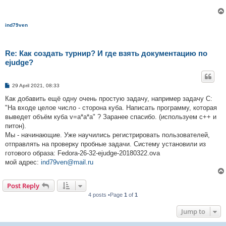
ind79ven
Re: Как создать турнир? И где взять документацию по
ejudge?
P
29 April 2021, 08:33
o
s
Как добавить ещё одну очень простую задачу, например задачу C:
t
"На входе целое число - сторона куба. Написать программу, которая
выведет объём куба v=a*a*a" ? Заранее спасибо. (используем с++ и
питон).
Мы - начинающие. Уже научились регистрировать пользователей,
отправлять на проверку пробные задачи. Систему установили из
готового образа: Fedora-26-32-ejudge-20180322.ova
мой адрес:
ind79ven@mail.ru
Post Reply
4 posts •Page
1
of
1
Jump to