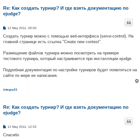
Re: Как создать турнир? И где взять документацию по
ejudge?
P
12 May 2011, 00:00
o
s
Создать турнир можно с помощью веб-интерфеса (serve-control). На
t
главной странице есть ссылка "Create new contest".
Размещение файлов турнира можно посмотреть на примере
тестового турнира, который настраивается при инсталляции ejudge.
Подробная документация по настройке турниров будет появляться на
сайте по мере ее написания.
integra31
Re: Как создать турнир? И где взять документацию по
ejudge?
P
12 May 2011, 12:52
o
s
Спасибо
t