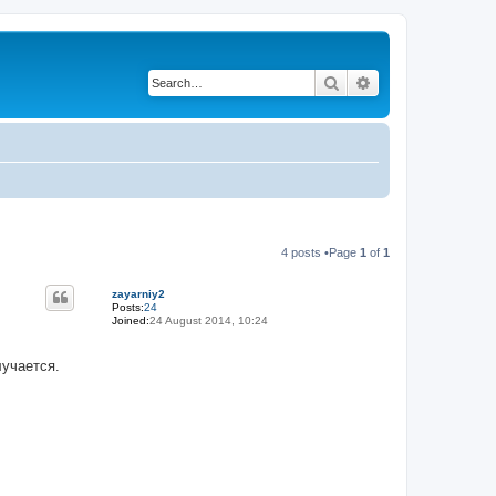
Search
Advanced search
4 posts •Page
1
of
1
zayarniy2
Posts:
24
Joined:
24 August 2014, 10:24
лучается.