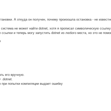
тановки. А откуда он получен, почему произошла остановка - не известн
g система не может найти dotnet, хотя я прописал символическую ссылку
е ссылки и теперь могу запустить dotnet из любого места, но это не помо
?
ать его вручную.
.dotnet.
но при попытки компиляции выдает ошибку