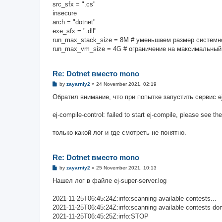
src_sfx = ".cs"
insecure
arch = "dotnet"
exe_sfx = ".dll"
run_max_stack_size = 8M # уменьшаем размер системн
run_max_vm_size = 4G # ограничение на максимальный
Re: Dotnet вместо mono
P
by
zayarniy2
»
24 November 2021, 02:19
o
s
Обратил внимание, что при попытке запустить сервис ej
t
ej-compile-control: failed to start ej-compile, please see th
только какой лог и где смотреть не понятно.
Re: Dotnet вместо mono
P
by
zayarniy2
»
25 November 2021, 10:13
o
s
Нашел лог в файле ej-super-server.log
t
2021-11-25T06:45:24Z:info:scanning available contests...
2021-11-25T06:45:24Z:info:scanning available contests do
2021-11-25T06:45:25Z:info:STOP