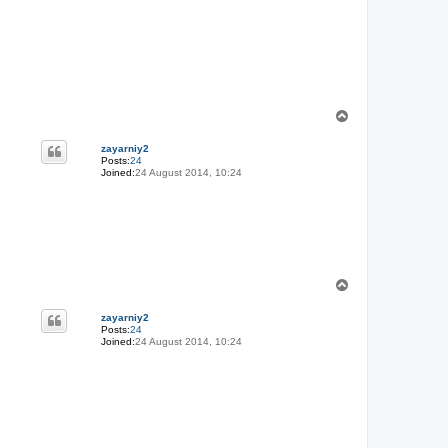
T
o
p
zayarniy2
Posts:
24
Joined:
24 August 2014, 10:24
T
o
p
zayarniy2
Posts:
24
Joined:
24 August 2014, 10:24