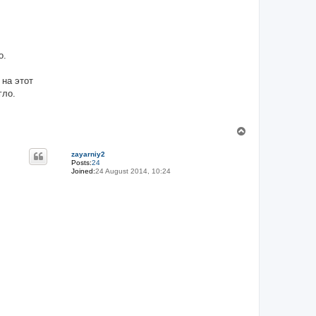
о.
 на этот
гло.
T
o
p
zayarniy2
Posts:
24
Joined:
24 August 2014, 10:24