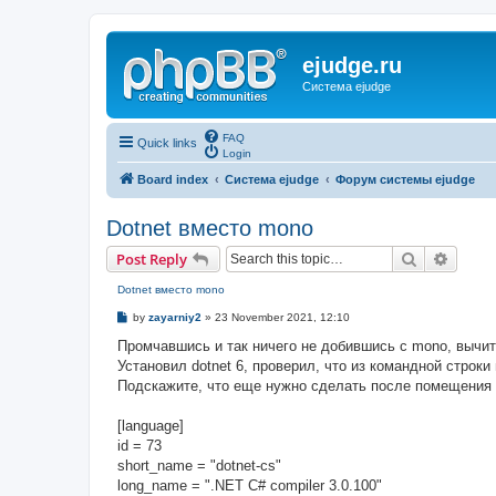
ejudge.ru
Система ejudge
FAQ
Quick links
Login
Board index
Система ejudge
Форум системы ejudge
Dotnet вместо mono
Search
Advanc
Post Reply
Dotnet вместо mono
P
by
zayarniy2
»
23 November 2021, 12:10
o
s
Промчавшись и так ничего не добившись с mono, вычита
t
Установил dotnet 6, проверил, что из командной строки
Подскажите, что еще нужно сделать после помещения в
[language]
id = 73
short_name = "dotnet-cs"
long_name = ".NET C# compiler 3.0.100"