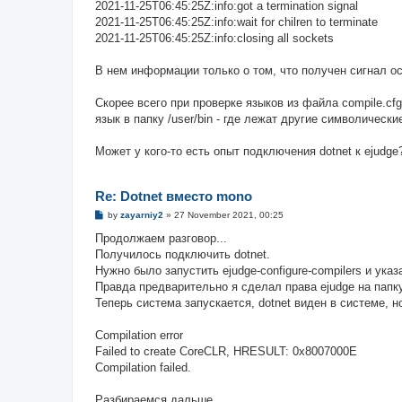
2021-11-25T06:45:25Z:info:got a termination signal
2021-11-25T06:45:25Z:info:wait for chilren to terminate
2021-11-25T06:45:25Z:info:closing all sockets
В нем информации только о том, что получен сигнал ос
Скорее всего при проверке языков из файла compile.cf
язык в папку /user/bin - где лежат другие символически
Может у кого-то есть опыт подключения dotnet к ejudge
Re: Dotnet вместо mono
P
by
zayarniy2
»
27 November 2021, 00:25
o
s
Продолжаем разговор...
t
Получилось подключить dotnet.
Нужно было запустить ejudge-configure-compilers и указ
Правда предварительно я сделал права ejudge на папку 
Теперь система запускается, dotnet виден в системе, 
Compilation error
Failed to create CoreCLR, HRESULT: 0x8007000E
Compilation failed.
Разбираемся дальше