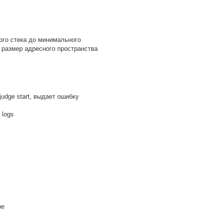
ого стека до минимального
 размер адресного пространства
udge start, выдает ошибку
e logs
ne