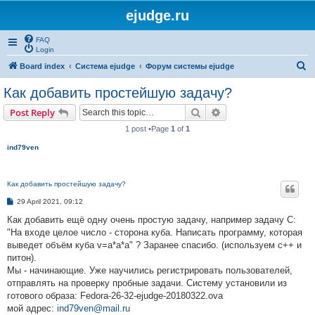
ejudge.ru
FAQ
Login
S
Board index
Система ejudge
Форум системы ejudge
e
Как добавить простейшую задачу?
a
Search
Advanced search
Post Reply
r
1 post •Page
1
of
1
c
ind79ven
h
Как добавить простейшую задачу?
P
29 April 2021, 09:12
o
s
Как добавить ещё одну очень простую задачу, например задачу C:
t
"На входе целое число - сторона куба. Написать программу, которая
выведет объём куба v=a*a*a" ? Заранее спасибо. (используем с++ и
питон).
Мы - начинающие. Уже научились регистрировать пользователей,
отправлять на проверку пробные задачи. Систему установили из
готового образа: Fedora-26-32-ejudge-20180322.ova
мой адрес:
ind79ven@mail.ru