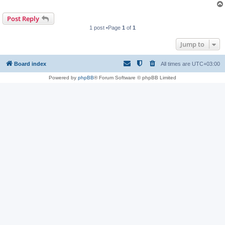
Post Reply
1 post •Page
1
of
1
Jump to
Board index
All times are
UTC+03:00
Powered by
phpBB
® Forum Software © phpBB Limited