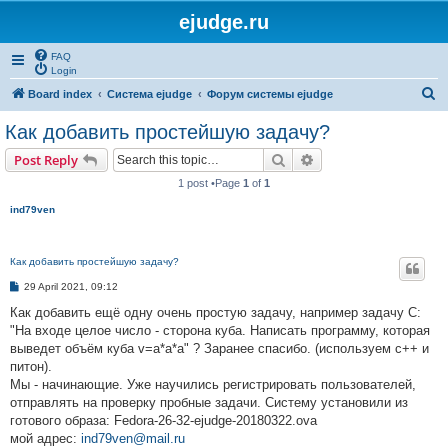
ejudge.ru
FAQ
Login
S
Board index
Система ejudge
Форум системы ejudge
e
Как добавить простейшую задачу?
a
Search
Advanced search
Post Reply
r
1 post •Page
1
of
1
c
ind79ven
h
Как добавить простейшую задачу?
P
29 April 2021, 09:12
o
s
Как добавить ещё одну очень простую задачу, например задачу C:
t
"На входе целое число - сторона куба. Написать программу, которая
выведет объём куба v=a*a*a" ? Заранее спасибо. (используем с++ и
питон).
Мы - начинающие. Уже научились регистрировать пользователей,
отправлять на проверку пробные задачи. Систему установили из
готового образа: Fedora-26-32-ejudge-20180322.ova
мой адрес:
ind79ven@mail.ru