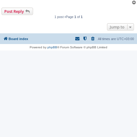
Post Reply
1 post •Page
1
of
1
Jump to
Board index
All times are
UTC+03:00
Powered by
phpBB
® Forum Software © phpBB Limited