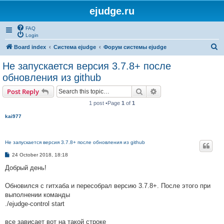
ejudge.ru
FAQ
Login
S
Board index
Система ejudge
Форум системы ejudge
e
Не запускается версия 3.7.8+ после
a
обновления из github
r
Search
Advanced search
Post Reply
c
1 post •Page
1
of
1
h
kai977
Не запускается версия 3.7.8+ после обновления из github
P
24 October 2018, 18:18
o
s
Добрый день!
t
Обновился с гитхаба и пересобрал версию 3.7.8+. После этого при
выполнении команды
./ejudge-control start
все зависает вот на такой строке