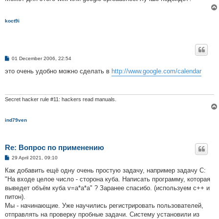
koct9i
P
01 December 2006, 22:54
o
s
это очень удобно можно сделать в
http://www.google.com/calendar
t
Secret hacker rule #11: hackers read manuals.
ind79ven
Re: Вопрос по применению
P
29 April 2021, 09:10
o
s
Как добавить ещё одну очень простую задачу, например задачу C:
t
"На входе целое число - сторона куба. Написать программу, которая
выведет объём куба v=a*a*a" ? Заранее спасибо. (используем с++ и
питон).
Мы - начинающие. Уже научились регистрировать пользователей,
отправлять на проверку пробные задачи. Систему установили из