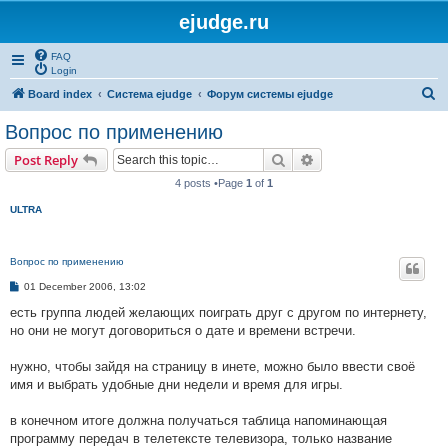
ejudge.ru
FAQ
Login
S
Board index
Система ejudge
Форум системы ejudge
e
Вопрос по применению
a
Search
Advanced search
Post Reply
r
4 posts •Page
1
of
1
c
ULTRA
h
Вопрос по применению
P
01 December 2006, 13:02
o
s
есть группа людей желающих поиграть друг с другом по интернету,
t
но они не могут договориться о дате и времени встречи.
нужно, чтобы зайдя на страницу в инете, можно было ввести своё
имя и выбрать удобные дни недели и время для игры.
в конечном итоге должна получаться таблица напоминающая
программу передач в телетексте телевизора, только название