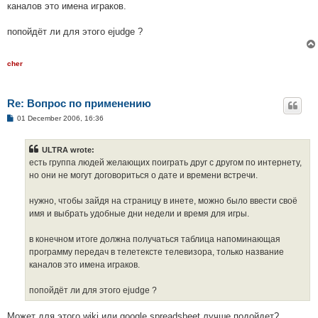
каналов это имена играков.
попойдёт ли для этого ejudge ?
cher
Re: Вопрос по применению
P
01 December 2006, 16:36
o
s
t
ULTRA wrote:
есть группа людей желающих поиграть друг с другом по интернету,
но они не могут договориться о дате и времени встречи.
нужно, чтобы зайдя на страницу в инете, можно было ввести своё
имя и выбрать удобные дни недели и время для игры.
в конечном итоге должна получаться таблица напоминающая
программу передач в телетексте телевизора, только название
каналов это имена играков.
попойдёт ли для этого ejudge ?
Может для этого wiki или google spreadsheet лучше подойдет?