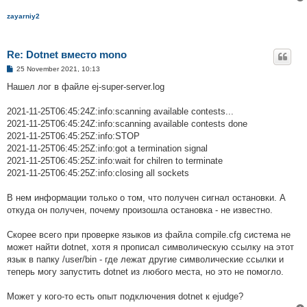
zayarniy2
Re: Dotnet вместо mono
P
25 November 2021, 10:13
o
s
Нашел лог в файле ej-super-server.log
t
2021-11-25T06:45:24Z:info:scanning available contests...
2021-11-25T06:45:24Z:info:scanning available contests done
2021-11-25T06:45:25Z:info:STOP
2021-11-25T06:45:25Z:info:got a termination signal
2021-11-25T06:45:25Z:info:wait for chilren to terminate
2021-11-25T06:45:25Z:info:closing all sockets
В нем информации только о том, что получен сигнал остановки. А
откуда он получен, почему произошла остановка - не известно.
Скорее всего при проверке языков из файла compile.cfg система не
может найти dotnet, хотя я прописал символическую ссылку на этот
язык в папку /user/bin - где лежат другие символические ссылки и
теперь могу запустить dotnet из любого места, но это не помогло.
Может у кого-то есть опыт подключения dotnet к ejudge?