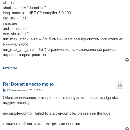
id = 73
short_name = "dotnet-cs"
long_name = ".NET C# compiler 3.0.100"
src_sfx = ".cs"
insecure
arch = "dotnet"
exe_sfx = ".dll"
run_max_stack_size = 8M # уменьшаем размер системного стека до
минимального
run_max_vm_size = 4G # ограничение на максимальный размер
адресного пространства
zayarniy2
Re: Dotnet вместо mono
P
24 November 2021, 02:19
o
s
Обратил внимание, что при попытке запустить сервис ejudge start,
t
выдает ошибку
ej-compile-control: failed to start ej-compile, please see the logs
только какой лог и где смотреть не понятно.