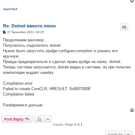
zayarniy2
Re: Dotnet вместо mono
P
27 November 2021, 00:25
o
s
Продолжаем разговор...
t
Получилось подключить dotnet.
Нужно было запустить ejudge-configure-compilers и указать его
вручную.
Правда предварительно я сделал права ejudge на папку .dotnet.
Теперь система запускается, dotnet виден в системе, но при попытки
компиляции выдает ошибку
Compilation error
Failed to create CoreCLR, HRESULT: 0x8007000E
Compilation failed.
Разбираемся дальше
Post Reply
4 posts •Page
1
of
1
Jump to