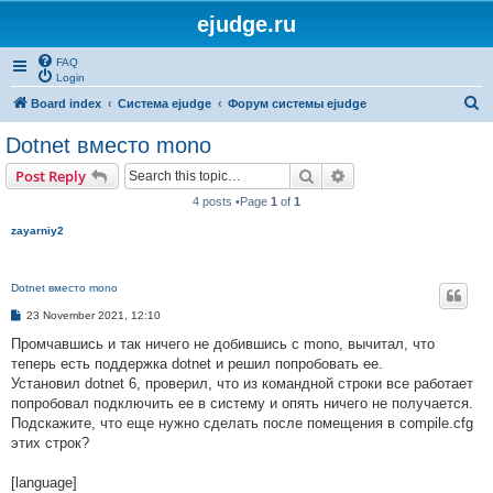
ejudge.ru
FAQ
Login
S
Board index
Система ejudge
Форум системы ejudge
e
Dotnet вместо mono
a
Search
Advanced search
Post Reply
r
4 posts •Page
1
of
1
c
zayarniy2
h
Dotnet вместо mono
P
23 November 2021, 12:10
o
s
Промчавшись и так ничего не добившись с mono, вычитал, что
t
теперь есть поддержка dotnet и решил попробовать ее.
Установил dotnet 6, проверил, что из командной строки все работает
попробовал подключить ее в систему и опять ничего не получается.
Подскажите, что еще нужно сделать после помещения в compile.cfg
этих строк?
[language]