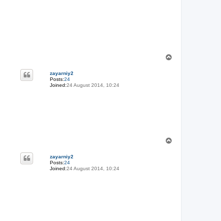
T
o
p
zayarniy2
Posts:
24
Joined:
24 August 2014, 10:24
T
o
p
zayarniy2
Posts:
24
Joined:
24 August 2014, 10:24