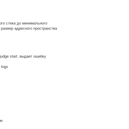
ого стека до минимального
 размер адресного пространства
udge start, выдает ошибку
e logs
ne