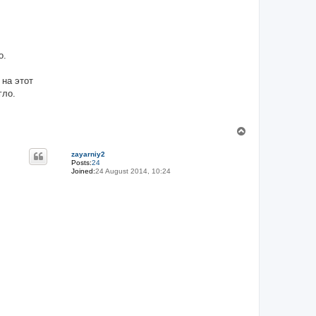
о.
 на этот
гло.
T
o
p
zayarniy2
Posts:
24
Joined:
24 August 2014, 10:24