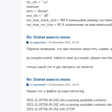
src_sfx = ".cs"
insecure
arch = "dotnet"
exe_sfx = ".dll"
run_max_stack_size = 8M # уменьшаем размер системн
run_max_vm_size = 4G # ограничение на максимальный
Re: Dotnet вместо mono
P
by
zayarniy2
»
24 November 2021, 02:19
o
s
Обратил внимание, что при попытке запустить сервис ej
t
ej-compile-control: failed to start ej-compile, please see th
только какой лог и где смотреть не понятно.
Re: Dotnet вместо mono
P
by
zayarniy2
»
25 November 2021, 10:13
o
s
Нашел лог в файле ej-super-server.log
t
2021-11-25T06:45:24Z:info:scanning available contests...
2021-11-25T06:45:24Z:info:scanning available contests do
2021-11-25T06:45:25Z:info:STOP