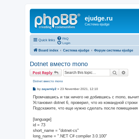
ejudge.ru
Система ejudge
FAQ
Quick links
Login
Board index
Система ejudge
Форум системы ejudge
Dotnet вместо mono
Search
Advanc
Post Reply
Dotnet вместо mono
P
by
zayarniy2
»
23 November 2021, 12:10
o
s
Промчавшись и так ничего не добившись с mono, вычита
t
Установил dotnet 6, проверил, что из командной строки
Подскажите, что еще нужно сделать после помещения в
[language]
id = 73
short_name = "dotnet-cs"
long_name = ".NET C# compiler 3.0.100"