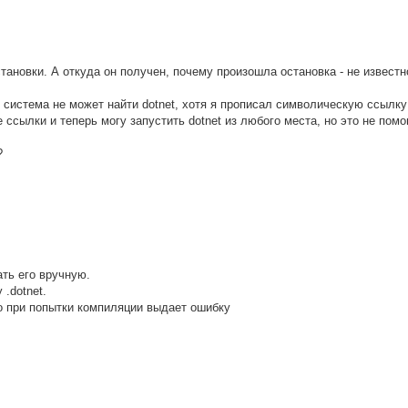
тановки. А откуда он получен, почему произошла остановка - не известн
g система не может найти dotnet, хотя я прописал символическую ссылку
е ссылки и теперь могу запустить dotnet из любого места, но это не помо
?
ать его вручную.
.dotnet.
но при попытки компиляции выдает ошибку