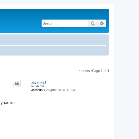
Search
Advanced search
4 posts •Page
1
of
1
zayarniy2
Posts:
24
Joined:
24 August 2014, 10:24
лучается.