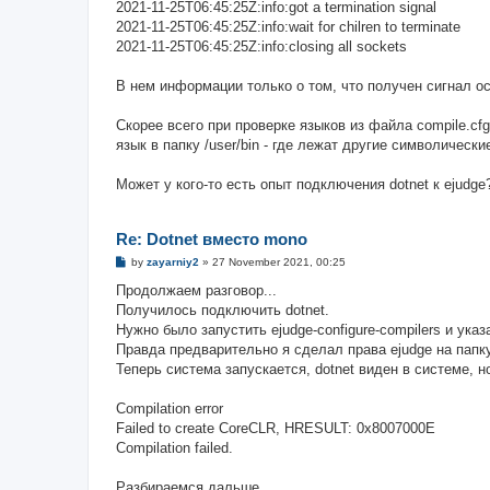
2021-11-25T06:45:25Z:info:got a termination signal
2021-11-25T06:45:25Z:info:wait for chilren to terminate
2021-11-25T06:45:25Z:info:closing all sockets
В нем информации только о том, что получен сигнал ос
Скорее всего при проверке языков из файла compile.cf
язык в папку /user/bin - где лежат другие символически
Может у кого-то есть опыт подключения dotnet к ejudge
Re: Dotnet вместо mono
P
by
zayarniy2
»
27 November 2021, 00:25
o
s
Продолжаем разговор...
t
Получилось подключить dotnet.
Нужно было запустить ejudge-configure-compilers и указ
Правда предварительно я сделал права ejudge на папку 
Теперь система запускается, dotnet виден в системе, 
Compilation error
Failed to create CoreCLR, HRESULT: 0x8007000E
Compilation failed.
Разбираемся дальше