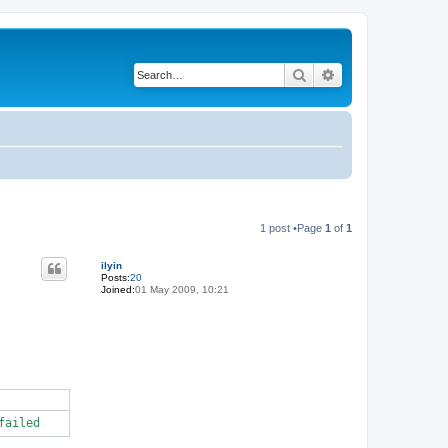
Search
Advanced search
1 post •Page
1
of
1
ilyin
Posts:
20
Joined:
01 May 2009, 10:21
failed