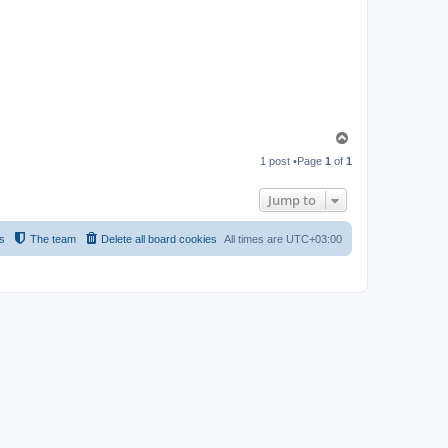
T
o
1 post •Page
1
of
1
p
Jump to
s
The team
Delete all board cookies
All times are
UTC+03:00