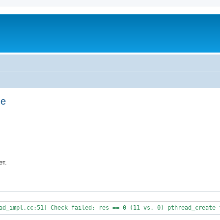
ме
ed search
ет.
ad_impl.cc:51] Check failed: res == 0 (11 vs. 0) pthread_create 