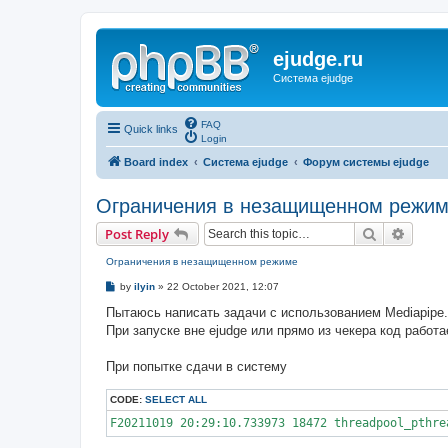
ejudge.ru
Система ejudge
FAQ
Quick links
Login
Board index
Система ejudge
Форум системы ejudge
Ограничения в незащищенном режи
Search
Advanc
Post Reply
Ограничения в незащищенном режиме
P
by
ilyin
»
22 October 2021, 12:07
o
s
Пытаюсь написать задачи с использованием Mediapipe.
t
При запуске вне ejudge или прямо из чекера код работа
При попытке сдачи в систему
CODE:
SELECT ALL
F20211019 20:29:10.733973 18472 threadpool_pthre