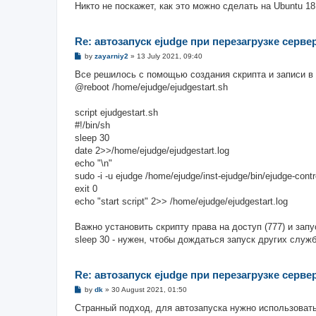
Никто не поскажет, как это можно сделать на Ubuntu 18
Re: автозапуск ejudge при перезагрузке серве
P
by
zayarniy2
»
13 July 2021, 09:40
o
s
Все решилось с помощью создания скрипта и записи в 
t
@reboot /home/ejudge/ejudgestart.sh
script ejudgestart.sh
#!/bin/sh
sleep 30
date 2>>/home/ejudge/ejudgestart.log
echo "\n"
sudo -i -u ejudge /home/ejudge/inst-ejudge/bin/ejudge-cont
exit 0
echo "start script" 2>> /home/ejudge/ejudgestart.log
Важно установить скрипту права на доступ (777) и запу
sleep 30 - нужен, чтобы дождаться запуск других служ
Re: автозапуск ejudge при перезагрузке серве
P
by
dk
»
30 August 2021, 01:50
o
s
Странный подход, для автозапуска нужно использовать
t