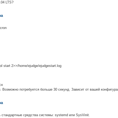
.04 LTS?
ра
cron
rol start 2>>/home/ejudge/ejudgestart.log
ск
б. Возможно потребуется больше 30 секунд. Зависит от вашей конфигура
ра
 стандартные средства системы: systemd или SysVinit.