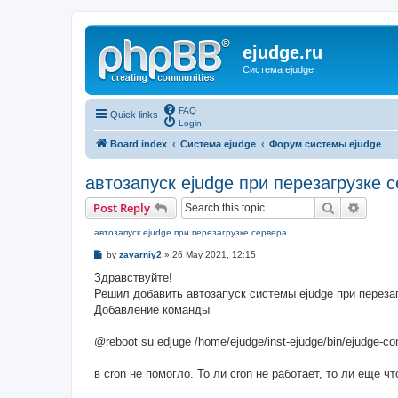
ejudge.ru
Система ejudge
FAQ
Quick links
Login
Board index
Система ejudge
Форум системы ejudge
автозапуск ejudge при перезагрузке 
Search
Advanc
Post Reply
автозапуск ejudge при перезагрузке сервера
P
by
zayarniy2
»
26 May 2021, 12:15
o
s
Здравствуйте!
t
Решил добавить автозапуск системы ejudge при перезаг
Добавление команды
@reboot su edjuge /home/ejudge/inst-ejudge/bin/ejudge-cont
в cron не помогло. То ли cron не работает, то ли еще чт