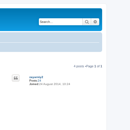
Search
Advanced search
4 posts •Page
1
of
1
zayarniy2
Posts:
24
Joined:
24 August 2014, 10:24