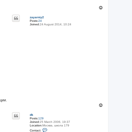
T
o
p
zayarniy2
Posts:
24
Joined:
24 August 2014, 10:24
ции.
T
o
p
dk
Posts:
129
Joined:
25 March 2006, 19:37
Location:
Москва, школа 179
C
Contact: