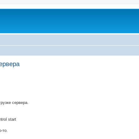
сервера
ed search
рузке сервера.
rol start
о-то.