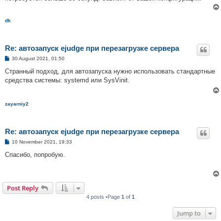
dk
Re: автозапуск ejudge при перезагрузке сервера
P
30 August 2021, 01:50
o
s
Странный подход, для автозапуска нужно использовать стандартные
t
средства системы: systemd или SysVinit.
zayarniy2
Re: автозапуск ejudge при перезагрузке сервера
P
10 November 2021, 19:33
o
s
Спасибо, попробую.
t
Post Reply
4 posts •Page
1
of
1
Jump to