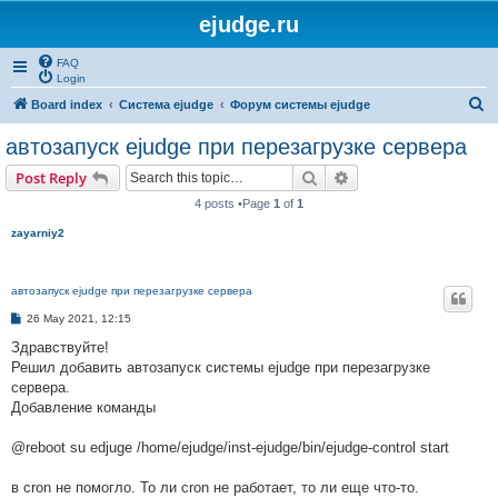
ejudge.ru
FAQ
Login
S
Board index
Система ejudge
Форум системы ejudge
e
автозапуск ejudge при перезагрузке сервера
a
Search
Advanced search
Post Reply
r
4 posts •Page
1
of
1
c
zayarniy2
h
автозапуск ejudge при перезагрузке сервера
P
26 May 2021, 12:15
o
s
Здравствуйте!
t
Решил добавить автозапуск системы ejudge при перезагрузке
сервера.
Добавление команды
@reboot su edjuge /home/ejudge/inst-ejudge/bin/ejudge-control start
в cron не помогло. То ли cron не работает, то ли еще что-то.