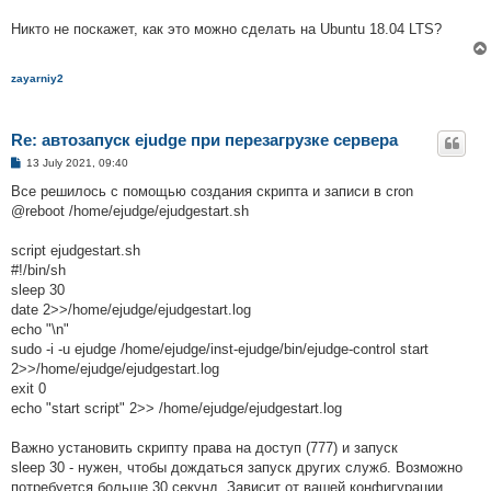
Никто не поскажет, как это можно сделать на Ubuntu 18.04 LTS?
zayarniy2
Re: автозапуск ejudge при перезагрузке сервера
P
13 July 2021, 09:40
o
s
Все решилось с помощью создания скрипта и записи в cron
t
@reboot /home/ejudge/ejudgestart.sh
script ejudgestart.sh
#!/bin/sh
sleep 30
date 2>>/home/ejudge/ejudgestart.log
echo "\n"
sudo -i -u ejudge /home/ejudge/inst-ejudge/bin/ejudge-control start
2>>/home/ejudge/ejudgestart.log
exit 0
echo "start script" 2>> /home/ejudge/ejudgestart.log
Важно установить скрипту права на доступ (777) и запуск
sleep 30 - нужен, чтобы дождаться запуск других служб. Возможно
потребуется больше 30 секунд. Зависит от вашей конфигурации.