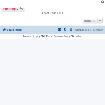
Post Reply
1 post •Page
1
of
1
Jump to
Board index
All times are
UTC+03:00
Powered by
phpBB
® Forum Software © phpBB Limited