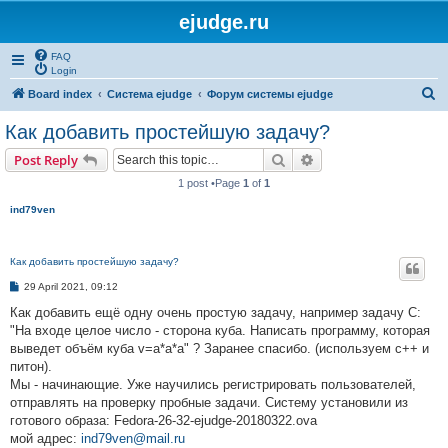
ejudge.ru
FAQ
Login
S
Board index
Система ejudge
Форум системы ejudge
e
Как добавить простейшую задачу?
a
Search
Advanced search
Post Reply
r
1 post •Page
1
of
1
c
ind79ven
h
Как добавить простейшую задачу?
P
29 April 2021, 09:12
o
s
Как добавить ещё одну очень простую задачу, например задачу C:
t
"На входе целое число - сторона куба. Написать программу, которая
выведет объём куба v=a*a*a" ? Заранее спасибо. (используем с++ и
питон).
Мы - начинающие. Уже научились регистрировать пользователей,
отправлять на проверку пробные задачи. Систему установили из
готового образа: Fedora-26-32-ejudge-20180322.ova
мой адрес:
ind79ven@mail.ru