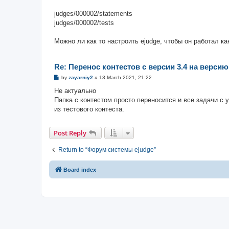
judges/000002/statements
judges/000002/tests
Можно ли как то настроить ejudge, чтобы он работал 
Re: Перенос контестов с версии 3.4 на версию
P
by
zayarniy2
»
13 March 2021, 21:22
o
s
Не актуально
t
Папка с контестом просто переносится и все задачи с
из тестового контеста.
Post Reply
Return to “Форум системы ejudge”
Board index