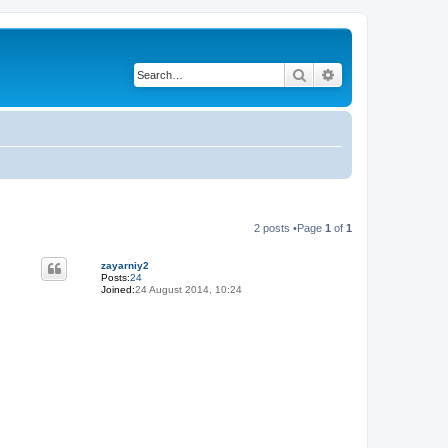
Search
Advanced search
2 posts •Page
1
of
1
zayarniy2
Posts:
24
Joined:
24 August 2014, 10:24