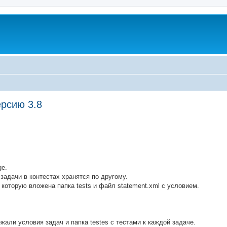
ерсию 3.8
ed search
ge.
 задачи в контестах хранятся по другому.
 которую вложена папка tests и файл statement.xml с условием.
жали условия задач и папка testes с тестами к каждой задаче.