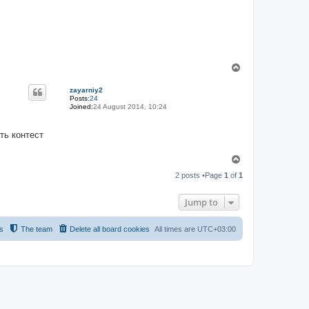
T
o
p
zayarniy2
Posts:
24
Joined:
24 August 2014, 10:24
ть контест
T
o
2 posts •Page
1
of
1
p
Jump to
s
The team
Delete all board cookies
All times are
UTC+03:00