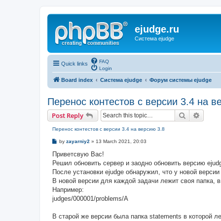
ejudge.ru
Система ejudge
FAQ
Quick links
Login
Board index
Система ejudge
Форум системы ejudge
Перенос контестов с версии 3.4 на в
Search
Advanc
Post Reply
Перенос контестов с версии 3.4 на версию 3.8
P
by
zayarniy2
»
13 March 2021, 20:03
o
s
Приветсвую Вас!
t
Решил обновить сервер и заодно обновить версию ejud
После установки ejudge обнаружил, что у новой версии
В новой версии для каждой задачи лежит своя папка, в
Например:
judges/000001/problems/A
В старой же версии была папка statements в которой ле