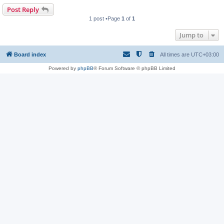
Post Reply
1 post •Page
1
of
1
Jump to
Board index
All times are
UTC+03:00
Powered by
phpBB
® Forum Software © phpBB Limited