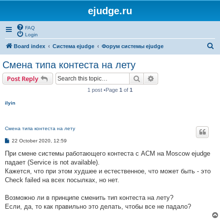
ejudge.ru
FAQ
Login
S
Board index
Система ejudge
Форум системы ejudge
e
Смена типа контеста на лету
a
Search
Advanced search
Post Reply
r
1 post •Page
1
of
1
c
ilyin
h
Смена типа контеста на лету
P
22 October 2020, 12:59
o
s
При смене системы работающего контеста с ACM на Moscow ejudge
t
падает (Service is not available).
Кажется, что при этом худшее и естественное, что может быть - это
Check failed на всех посылках, но нет.
Возможно ли в принципе сменить тип контеста на лету?
Если, да, то как правильно это делать, чтобы все не падало?