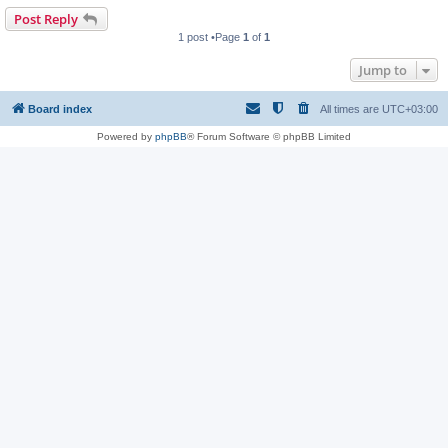
Post Reply
1 post •Page
1
of
1
Jump to
Board index
All times are
UTC+03:00
Powered by
phpBB
® Forum Software © phpBB Limited