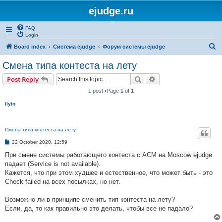
ejudge.ru
FAQ
Login
S
Board index
Система ejudge
Форум системы ejudge
e
Смена типа контеста на лету
a
Search
Advanced search
Post Reply
r
1 post •Page
1
of
1
c
ilyin
h
Смена типа контеста на лету
P
22 October 2020, 12:59
o
s
При смене системы работающего контеста с ACM на Moscow ejudge
t
падает (Service is not available).
Кажется, что при этом худшее и естественное, что может быть - это
Check failed на всех посылках, но нет.
Возможно ли в принципе сменить тип контеста на лету?
Если, да, то как правильно это делать, чтобы все не падало?