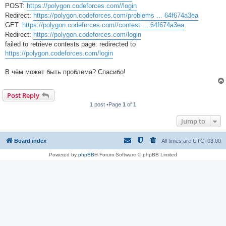
POST:
https://polygon.codeforces.com//login
Redirect:
https://polygon.codeforces.com/problems ... 64f674a3ea
GET:
https://polygon.codeforces.com//contest ... 64f674a3ea
Redirect:
https://polygon.codeforces.com/login
failed to retrieve contests page: redirected to
https://polygon.codeforces.com/login
В чём может быть проблема? Спасибо!
Post Reply
1 post •Page
1
of
1
Jump to
Board index
All times are
UTC+03:00
Powered by
phpBB
® Forum Software © phpBB Limited