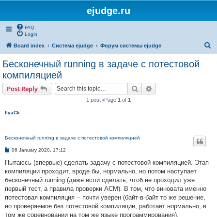
ejudge.ru
FAQ
Login
S
Board index
Система ejudge
Форум системы ejudge
e
Бесконечный running в задаче с потестовой
a
компиляцией
r
Search
Advanced search
Post Reply
c
1 post •Page
1
of
1
h
IlyaCk
Бесконечный running в задаче с потестовой компиляцией
P
06 January 2020, 17:12
o
s
Пытаюсь (впервые) сделать задачу с потестовой компиляцией. Этап
t
компиляции проходит, вроде бы, нормально, но потом наступает
бесконечный running (даже если сделать, чтоб не проходил уже
первый тест, а правила проверки ACM). В том, что виновата именно
потестовая компиляция -- почти уверен (байт-в-байт то же решение,
но проверяемое без потестовой компиляции, работает нормально, в
том же соревновании на том же языке программирования).