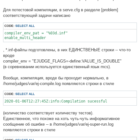
Для потестовой компиляции, в serve.cfg в разделе [problem]
соответствующей задачи написано
CODE:
SELECT ALL
compiler_env_pat = "%03d.inf"

enable_multi_header
, *.inf-файлы подготовлены, в них ЕДИНСТВЕНЫЕ строки -- что-то
вроде
compiler_env = "EJUDGE_FLAGS=-define:VALUE_IS_DOUBLE"
(в соревновании используется единственный язык mcs).
Вообще, компиляция, вроде бы проходит нормально, в
/home/judges/var/ej-compile.log появляются строки в стиле
CODE:
SELECT ALL
2020-01-06T12:27:45Z:info:Compilation sucessful
(количество соответствует количеству тестов).
Единственное, что похоже на хоть чуть-чуть информативное
сообщение об ошибке -- в /home/judges/var/ej-super-run.log
появляются строки в стиле