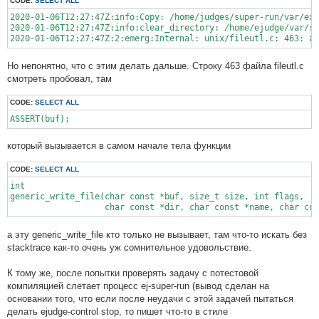
CODE:
SELECT ALL
2020-01-06T12:27:47Z:info:Copy: /home/judges/super-run/var/exe
2020-01-06T12:27:47Z:info:clear_directory: /home/ejudge/var/su
Но непонятно, что с этим делать дальше. Строку 463 файла fileutl.c
смотреть пробовал, там
CODE:
SELECT ALL
ASSERT(buf);
который вызывается в самом начале тела функции
CODE:
SELECT ALL
int

generic_write_file(char const *buf, size_t size, int flags,

                   char const *dir, char const *name, char con
а эту generic_write_file кто только не вызывает, там что-то искать без
stacktrace как-то очень уж сомнительное удовольствие.
К тому же, после попытки проверять задачу с потестовой
компиляцией слетает процесс ej-super-run (вывод сделан на
основании того, что если после неудачи с этой задачей пытаться
делать ejudge-control stop, то пишет что-то в стиле