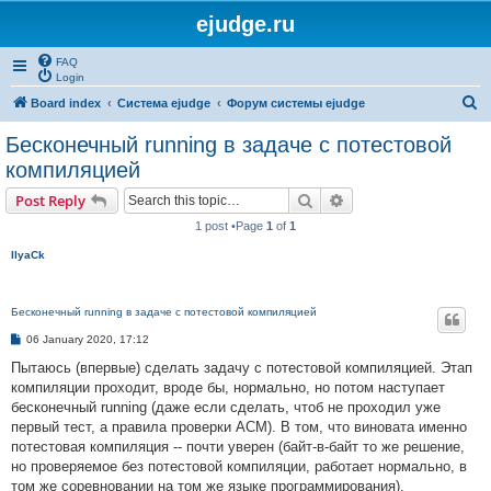
ejudge.ru
FAQ
Login
S
Board index
Система ejudge
Форум системы ejudge
e
Бесконечный running в задаче с потестовой
a
компиляцией
r
Search
Advanced search
Post Reply
c
1 post •Page
1
of
1
h
IlyaCk
Бесконечный running в задаче с потестовой компиляцией
P
06 January 2020, 17:12
o
s
Пытаюсь (впервые) сделать задачу с потестовой компиляцией. Этап
t
компиляции проходит, вроде бы, нормально, но потом наступает
бесконечный running (даже если сделать, чтоб не проходил уже
первый тест, а правила проверки ACM). В том, что виновата именно
потестовая компиляция -- почти уверен (байт-в-байт то же решение,
но проверяемое без потестовой компиляции, работает нормально, в
том же соревновании на том же языке программирования).