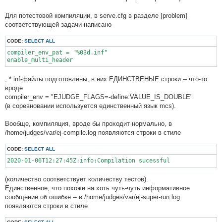
Для потестовой компиляции, в serve.cfg в разделе [problem]
соответствующей задачи написано
CODE:
SELECT ALL
compiler_env_pat = "%03d.inf"

enable_multi_header
, *.inf-файлы подготовлены, в них ЕДИНСТВЕНЫЕ строки -- что-то
вроде
compiler_env = "EJUDGE_FLAGS=-define:VALUE_IS_DOUBLE"
(в соревновании используется единственный язык mcs).
Вообще, компиляция, вроде бы проходит нормально, в
/home/judges/var/ej-compile.log появляются строки в стиле
CODE:
SELECT ALL
2020-01-06T12:27:45Z:info:Compilation sucessful
(количество соответствует количеству тестов).
Единственное, что похоже на хоть чуть-чуть информативное
сообщение об ошибке -- в /home/judges/var/ej-super-run.log
появляются строки в стиле