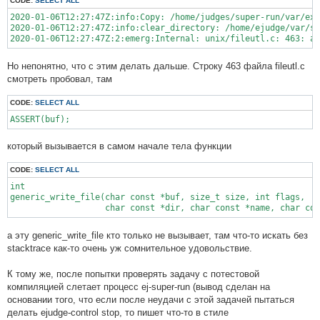
CODE:
SELECT ALL
2020-01-06T12:27:47Z:info:Copy: /home/judges/super-run/var/exe
2020-01-06T12:27:47Z:info:clear_directory: /home/ejudge/var/su
Но непонятно, что с этим делать дальше. Строку 463 файла fileutl.c
смотреть пробовал, там
CODE:
SELECT ALL
ASSERT(buf);
который вызывается в самом начале тела функции
CODE:
SELECT ALL
int

generic_write_file(char const *buf, size_t size, int flags,

                   char const *dir, char const *name, char con
а эту generic_write_file кто только не вызывает, там что-то искать без
stacktrace как-то очень уж сомнительное удовольствие.
К тому же, после попытки проверять задачу с потестовой
компиляцией слетает процесс ej-super-run (вывод сделан на
основании того, что если после неудачи с этой задачей пытаться
делать ejudge-control stop, то пишет что-то в стиле