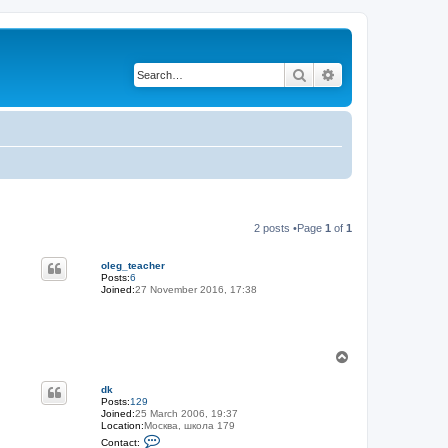
Search
Advanced search
2 posts •Page
1
of
1
oleg_teacher
Posts:
6
Joined:
27 November 2016, 17:38
T
o
p
dk
Posts:
129
Joined:
25 March 2006, 19:37
Location:
Москва, школа 179
C
Contact: