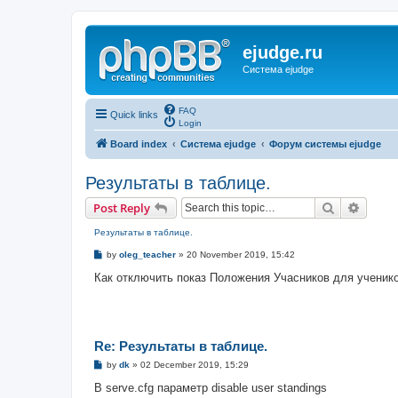
ejudge.ru
Система ejudge
FAQ
Quick links
Login
Board index
Система ejudge
Форум системы ejudge
Результаты в таблице.
Search
Advanc
Post Reply
Результаты в таблице.
P
by
oleg_teacher
»
20 November 2019, 15:42
o
s
Как отключить показ Положения Учасников для ученико
t
Re: Результаты в таблице.
P
by
dk
»
02 December 2019, 15:29
o
s
В serve.cfg параметр disable user standings
t