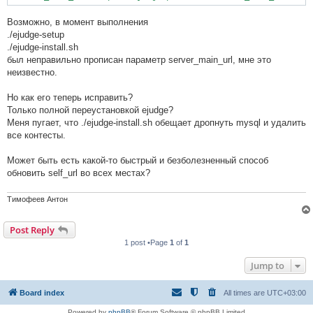
Возможно, в момент выполнения
./ejudge-setup
./ejudge-install.sh
был неправильно прописан параметр server_main_url, мне это
неизвестно.
Но как его теперь исправить?
Только полной переустановкой ejudge?
Меня пугает, что ./ejudge-install.sh обещает дропнуть mysql и удалить
все контесты.
Может быть есть какой-то быстрый и безболезненный способ
обновить self_url во всех местах?
Тимофеев Антон
Post Reply
1 post •Page
1
of
1
Jump to
Board index
All times are
UTC+03:00
Powered by
phpBB
® Forum Software © phpBB Limited