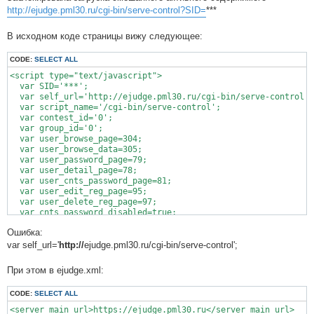
http://ejudge.pml30.ru/cgi-bin/serve-control?SID=
***
В исходном коде страницы вижу следующее:
CODE:
SELECT ALL
<script type="text/javascript">

  var SID='***';

  var self_url='http://ejudge.pml30.ru/cgi-bin/serve-control';

  var script_name='/cgi-bin/serve-control';

  var contest_id='0';

  var group_id='0';

  var user_browse_page=304;

  var user_browse_data=305;

  var user_password_page=79;

  var user_detail_page=78;

  var user_cnts_password_page=81;

  var user_edit_reg_page=95;

  var user_delete_reg_page=97;

  var cnts_password_disabled=true;

Ошибка:
var self_url='
http://
ejudge.pml30.ru/cgi-bin/serve-control';
При этом в ejudge.xml:
CODE:
SELECT ALL
<server_main_url>https://ejudge.pml30.ru</server_main_url>