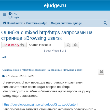
ejudge.ru
FAQ
Login
S
Board index
Система ejudge
Форум системы ejudge
e
Ошибка с mixed http/https запросами на
a
странице «Browsing users»
r
Search
Advanced search
Post Reply
c
1 post •Page
1
of
1
h
at1
Ошибка с mixed http/https запросами на странице «Browsing users»
P
27 February 2019, 04:20
o
s
В serve-control при переходе на страницу управления
t
пользователями происходит запрос по «http».
Что приводит к ошибке и блокировке ajax-запроса из jquery
следующего характера:
https://developer.mozilla.org/ru/docs/S ... xedContent
Заблокирована загрузка смешанного активного содержимого «