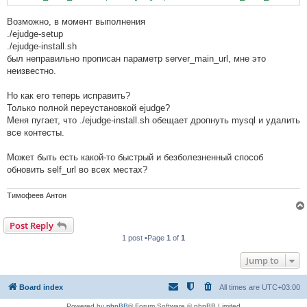
Возможно, в момент выполнения
./ejudge-setup
./ejudge-install.sh
был неправильно прописан параметр server_main_url, мне это
неизвестно.
Но как его теперь исправить?
Только полной переустановкой ejudge?
Меня пугает, что ./ejudge-install.sh обещает дропнуть mysql и удалить
все контесты.
Может быть есть какой-то быстрый и безболезненный способ
обновить self_url во всех местах?
Тимофеев Антон
Post Reply
1 post •Page
1
of
1
Jump to
Board index
All times are
UTC+03:00
Powered by
phpBB
® Forum Software © phpBB Limited