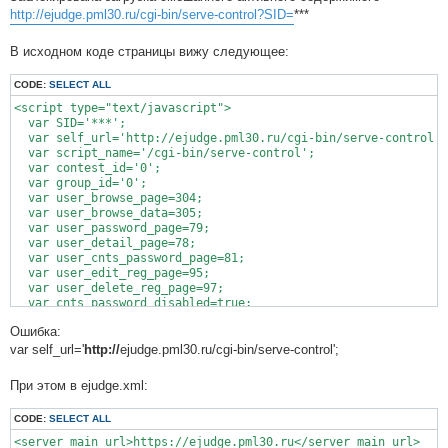
http://ejudge.pml30.ru/cgi-bin/serve-control?SID=
***
В исходном коде страницы вижу следующее:
CODE:
SELECT ALL
<script type="text/javascript">

  var SID='***';

  var self_url='http://ejudge.pml30.ru/cgi-bin/serve-control';

  var script_name='/cgi-bin/serve-control';

  var contest_id='0';

  var group_id='0';

  var user_browse_page=304;

  var user_browse_data=305;

  var user_password_page=79;

  var user_detail_page=78;

  var user_cnts_password_page=81;

  var user_edit_reg_page=95;

  var user_delete_reg_page=97;

  var cnts_password_disabled=true;

Ошибка:
var self_url='
http://
ejudge.pml30.ru/cgi-bin/serve-control';
При этом в ejudge.xml:
CODE:
SELECT ALL
<server_main_url>https://ejudge.pml30.ru</server_main_url>