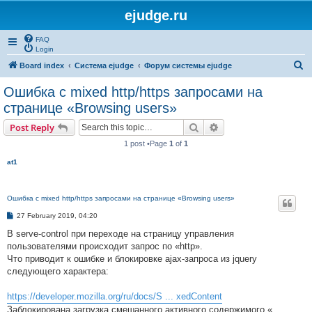
ejudge.ru
FAQ
Login
S
Board index
Система ejudge
Форум системы ejudge
e
Ошибка с mixed http/https запросами на
a
странице «Browsing users»
r
Search
Advanced search
Post Reply
c
1 post •Page
1
of
1
h
at1
Ошибка с mixed http/https запросами на странице «Browsing users»
P
27 February 2019, 04:20
o
s
В serve-control при переходе на страницу управления
t
пользователями происходит запрос по «http».
Что приводит к ошибке и блокировке ajax-запроса из jquery
следующего характера:
https://developer.mozilla.org/ru/docs/S ... xedContent
Заблокирована загрузка смешанного активного содержимого «