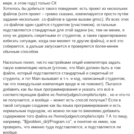
мере, в этом году) только C#.
Хотелось бы добиться такого поведения: есть проект из нескольких
файлов (хотя проект -- громко сказано, компилируется просто путём
задания нескольких .cs-файлов в одном вызове gmsc). Из всех этих
.cs-файлов один сдаётся студентом (участником), остальные
подставляются стандартные для этой задачи (но, тем не менее, я
хочу их держать секретными от студентов, а также гарантированно
избегать ситуации, когда они меняют те другие файлы), и всё это
собирается, а дальше запускается и проверяется более-менее
обычным способом.
Насколько понял, чисто настройками опций компилятора задать
такую компиляцию нельзя (уточню, что Main должен быть в том
файле, который подставляется стандартный и секретный от
студента, и тот Main вызывает в т.ч. и код, написанный студентом,
так что помодульная компиляция вроде ж не поможет). Пытался
добавить как бы язык программирования и указать это всё в
соответствующем файле из /home/judges/compile/scripts , но и что-то
не получается, и вообще -- может есть способ получше? Если в
такой ситуации создание как бы языка программирования и есть
нормальным подходом, но можно ли как-то вменяемо дебажить
содержимое того файла из /home/judges/compile/scripts ? А то пишу,
например, "${problem_dir}/Program.cs", и понятия не имею, как
проверить, что именно туда подставляется, и подставляется ли
вообще.