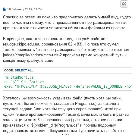
P
19 February 2019, 11:24
o
s
Спасибо за ответ, но пока что предпочитаю делать умный вид, будто
t
всё по частям потому, что в промышленном программировании так
принято, и что эти части являются обычными файлами из проекта.
В принципе, как-то через-пень-колоду, оно ужЕ работает
(ejudge.ckipo.edu.ua, соревнования 82 и 83). Но пока что сумел
только привязать "язык программирования" к тому, что в конкретном
judges/compile/scripts/mcs-unit-2 прописан прямо конкретный путь к
конкретному файлу, в виде
CODE:
SELECT ALL
rm StudSort.cs

cp "$1" StudSort.cs

exec "${MCSRUN}" ${EJUDGE_FLAGS} -define:VALUE_IS_DOUBLE /hom
Хотелось бы возможность указывать файл (пусть хотя бы один,
пусть хотя бы он по жизни называется Program.cs) из каталога
текущей задачи (или хотя бы текущего соревнования), чтоб при
одном "языке программирования" такие файлы могли быть в разных
задачах (или хотя бы соревнованиях) разными, а то все попытки
привязаться к "${problem_dir}/Program.cs" и прочим подобным
подстановкам оказались безуспешными. Где почитать насчёт того,