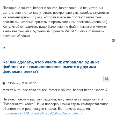
Повторю: о source_header и source_footer знаю, но не_хотел бы
делать именно так (запутывать неокрепшие умы слабых студентов
не элементарной штукой, которая вовсе не соответствует тем
практикам, которые приняты в промышленном программировании).
Хочу, чтоб отправлять надо было именно файл, каким его можно
взять без танцев с бубнами из проекта Visual Studio в файловой
системе Windows.
dk
Re: Как сделать, чтоб участник отправлял один из
файлов, и он компилировался вместе с другими
файлами проекта?
P
15 February 2019, 08:30
o
s
Может быть всё-таки source_footer и source_header использовать?
t
Не знаю, какие у вас там задания, но у меня есть задания типа
"Разработать класс". И на проверку нужно сдать самодостаточное
объявление и реализацию класса. Вот пример задания:
https://server.179.ru/tasks/cpp/2019b3/25-complex.html