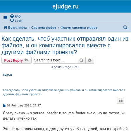
ejudge.ru
FAQ
Login
S
Board index
Система ejudge
Форум системы ejudge
e
Как сделать, чтоб участник отправлял один из
a
файлов, и он компилировался вместе с
r
другими файлами проекта?
c
Search
Advanced search
Post Reply
h
3 posts •Page
1
of
1
IlyaCk
Как сделать, чтоб участник отправлял один из файлов, и он компилировался вместе с
другими файлами проекта?
P
01 February 2019, 22:37
o
s
Сразу скажу -- о source_header и source_footer знаю, но не_хотел бы
t
делать именно так.
Это не для олимпиады, а для других учебных целей, там (по крайней