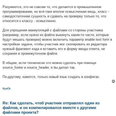
Разумеется, это не совсем то, что делается в промышленном
программировании, но всё-таки вполне осмысленная вещь, класс -
самодостаточная сущность и сдавать на проверку только то, что
относится к классу - осмысленно.
Для упрощения маниупляций с файлами со стороны участника
(например, если нужно из файла выкинуть какие-то части, которые
будут мешать проверке) можно включить параметр enable text form в
настройках задачи, чтобы участник мог скопировать из редактора
нужный фрагмент кода и вставить его в форму ввода ответа, не
сохраняя в промежуточном файле.
В общем, если технически это можно сделать при помощи
source_footer и source_header, я бы делал так.
По-другому, кажется, только новый язык создать в конфигах.
IlyaCk
Re: Как сделать, чтоб участник отправлял один из
файлов, и он компилировался вместе с другими
файлами проекта?