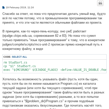
P
19 February 2019, 11:24
o
s
Спасибо за ответ, но пока что предпочитаю делать умный вид, будто
t
всё по частям потому, что в промышленном программировании так
принято, и что эти части являются обычными файлами из проекта.
В принципе, как-то через-пень-колоду, оно ужЕ работает
(ejudge.ckipo.edu.ua, соревнования 82 и 83). Но пока что сумел
только привязать "язык программирования" к тому, что в конкретном
judges/compile/scripts/mcs-unit-2 прописан прямо конкретный путь к
конкретному файлу, в виде
CODE:
SELECT ALL
rm StudSort.cs

cp "$1" StudSort.cs

exec "${MCSRUN}" ${EJUDGE_FLAGS} -define:VALUE_IS_DOUBLE /hom
Хотелось бы возможность указывать файл (пусть хотя бы один,
пусть хотя бы он по жизни называется Program.cs) из каталога
текущей задачи (или хотя бы текущего соревнования), чтоб при
одном "языке программирования" такие файлы могли быть в разных
задачах (или хотя бы соревнованиях) разными, а то все попытки
привязаться к "${problem_dir}/Program.cs" и прочим подобным
подстановкам оказались безуспешными. Где почитать насчёт того,