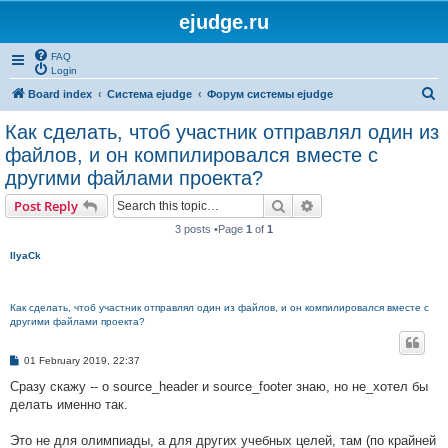
ejudge.ru
FAQ
Login
S
Board index
Система ejudge
Форум системы ejudge
e
Как сделать, чтоб участник отправлял один из
a
файлов, и он компилировался вместе с
r
другими файлами проекта?
c
Search
Advanced search
Post Reply
h
3 posts •Page
1
of
1
IlyaCk
Как сделать, чтоб участник отправлял один из файлов, и он компилировался вместе с
другими файлами проекта?
P
01 February 2019, 22:37
o
s
Сразу скажу -- о source_header и source_footer знаю, но не_хотел бы
t
делать именно так.
Это не для олимпиады, а для других учебных целей, там (по крайней