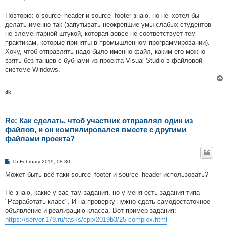
Повторю: о source_header и source_footer знаю, но не_хотел бы
делать именно так (запутывать неокрепшие умы слабых студентов
не элементарной штукой, которая вовсе не соответствует тем
практикам, которые приняты в промышленном программировании).
Хочу, чтоб отправлять надо было именно файл, каким его можно
взять без танцев с бубнами из проекта Visual Studio в файловой
системе Windows.
dk
Re: Как сделать, чтоб участник отправлял один из
файлов, и он компилировался вместе с другими
файлами проекта?
P
15 February 2019, 08:30
o
s
Может быть всё-таки source_footer и source_header использовать?
t
Не знаю, какие у вас там задания, но у меня есть задания типа
"Разработать класс". И на проверку нужно сдать самодостаточное
объявление и реализацию класса. Вот пример задания:
https://server.179.ru/tasks/cpp/2019b3/25-complex.html