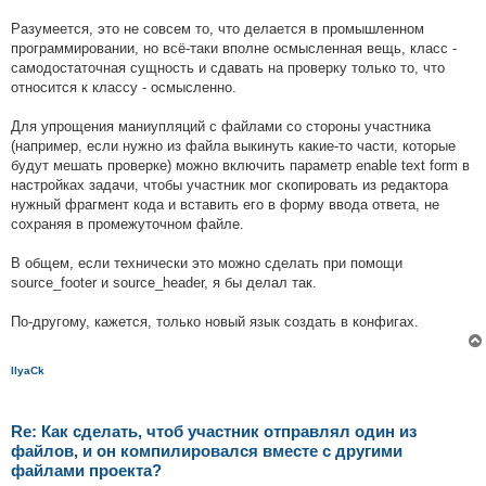
Разумеется, это не совсем то, что делается в промышленном
программировании, но всё-таки вполне осмысленная вещь, класс -
самодостаточная сущность и сдавать на проверку только то, что
относится к классу - осмысленно.
Для упрощения маниупляций с файлами со стороны участника
(например, если нужно из файла выкинуть какие-то части, которые
будут мешать проверке) можно включить параметр enable text form в
настройках задачи, чтобы участник мог скопировать из редактора
нужный фрагмент кода и вставить его в форму ввода ответа, не
сохраняя в промежуточном файле.
В общем, если технически это можно сделать при помощи
source_footer и source_header, я бы делал так.
По-другому, кажется, только новый язык создать в конфигах.
IlyaCk
Re: Как сделать, чтоб участник отправлял один из
файлов, и он компилировался вместе с другими
файлами проекта?