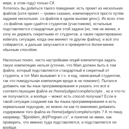
мере, в этом году) только C#.
Хотелось бы добиться такого поведения: есть проект из нескольких
файлов (хотя проект -- громко сказано, компилируется просто путём
задания нескольких .cs-файлов в одном вызове gmsc). Из всех этих
.cs-файлов один сдаётся студентом (участником), остальные
подставляются стандартные для этой задачи (но, тем не менее, я
хочу их держать секретными от студентов, а также гарантированно
избегать ситуации, когда они меняют те другие файлы), и всё это
собирается, а дальше запускается и проверяется более-менее
обычным способом.
Насколько понял, чисто настройками опций компилятора задать
такую компиляцию нельзя (уточню, что Main должен быть в том
файле, который подставляется стандартный и секретный от
студента, и тот Main вызывает в т.ч. и код, написанный студентом,
так что помодульная компиляция вроде ж не поможет). Пытался
добавить как бы язык программирования и указать это всё в
соответствующем файле из /home/judges/compile/scripts , но и что-то
не получается, и вообще -- может есть способ получше? Если в
такой ситуации создание как бы языка программирования и есть
нормальным подходом, но можно ли как-то вменяемо дебажить
содержимое того файла из /home/judges/compile/scripts ? А то пишу,
например, "${problem_dir}/Program.cs", и понятия не имею, как
проверить, что именно туда подставляется, и подставляется ли
вообще.