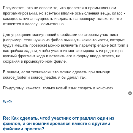
Разумеется, это не совсем то, что делается в промышленном
программировании, но всё-таки вполне осмысленная вещь, класс -
самодостаточная сущность и сдавать на проверку только то, что
относится к классу - осмысленно.
Для упрощения маниупляций с файлами со стороны участника
(например, если нужно из файла выкинуть какие-то части, которые
будут мешать проверке) можно включить параметр enable text form в
настройках задачи, чтобы участник мог скопировать из редактора
нужный фрагмент кода и вставить его в форму ввода ответа, не
сохраняя в промежуточном файле.
В общем, если технически это можно сделать при помощи
source_footer и source_header, я бы делал так.
По-другому, кажется, только новый язык создать в конфигах.
IlyaCk
Re: Как сделать, чтоб участник отправлял один из
файлов, и он компилировался вместе с другими
файлами проекта?