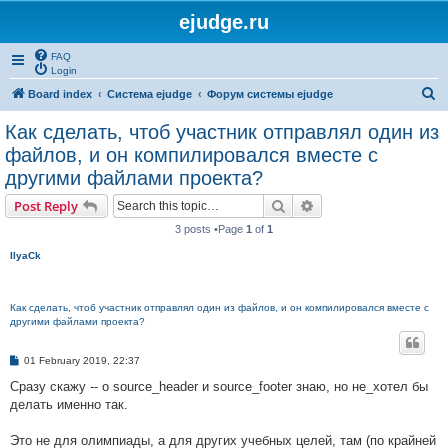
ejudge.ru
FAQ
Login
S
Board index
Система ejudge
Форум системы ejudge
e
Как сделать, чтоб участник отправлял один из
a
файлов, и он компилировался вместе с
r
другими файлами проекта?
c
Search
Advanced search
Post Reply
h
3 posts •Page
1
of
1
IlyaCk
Как сделать, чтоб участник отправлял один из файлов, и он компилировался вместе с
другими файлами проекта?
P
01 February 2019, 22:37
o
s
Сразу скажу -- о source_header и source_footer знаю, но не_хотел бы
t
делать именно так.
Это не для олимпиады, а для других учебных целей, там (по крайней