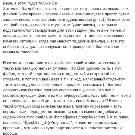
мере, в этом году) только C#.
Хотелось бы добиться такого поведения: есть проект из нескольких
файлов (хотя проект -- громко сказано, компилируется просто путём
задания нескольких .cs-файлов в одном вызове gmsc). Из всех этих
.cs-файлов один сдаётся студентом (участником), остальные
подставляются стандартные для этой задачи (но, тем не менее, я
хочу их держать секретными от студентов, а также гарантированно
избегать ситуации, когда они меняют те другие файлы), и всё это
собирается, а дальше запускается и проверяется более-менее
обычным способом.
Насколько понял, чисто настройками опций компилятора задать
такую компиляцию нельзя (уточню, что Main должен быть в том
файле, который подставляется стандартный и секретный от
студента, и тот Main вызывает в т.ч. и код, написанный студентом,
так что помодульная компиляция вроде ж не поможет). Пытался
добавить как бы язык программирования и указать это всё в
соответствующем файле из /home/judges/compile/scripts , но и что-то
не получается, и вообще -- может есть способ получше? Если в
такой ситуации создание как бы языка программирования и есть
нормальным подходом, но можно ли как-то вменяемо дебажить
содержимое того файла из /home/judges/compile/scripts ? А то пишу,
например, "${problem_dir}/Program.cs", и понятия не имею, как
проверить, что именно туда подставляется, и подставляется ли
вообще.