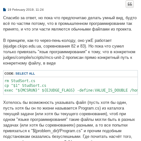
P
19 February 2019, 11:24
o
s
Спасибо за ответ, но пока что предпочитаю делать умный вид, будто
t
всё по частям потому, что в промышленном программировании так
принято, и что эти части являются обычными файлами из проекта.
В принципе, как-то через-пень-колоду, оно ужЕ работает
(ejudge.ckipo.edu.ua, соревнования 82 и 83). Но пока что сумел
только привязать "язык программирования" к тому, что в конкретном
judges/compile/scripts/mcs-unit-2 прописан прямо конкретный путь к
конкретному файлу, в виде
CODE:
SELECT ALL
rm StudSort.cs

cp "$1" StudSort.cs

exec "${MCSRUN}" ${EJUDGE_FLAGS} -define:VALUE_IS_DOUBLE /hom
Хотелось бы возможность указывать файл (пусть хотя бы один,
пусть хотя бы он по жизни называется Program.cs) из каталога
текущей задачи (или хотя бы текущего соревнования), чтоб при
одном "языке программирования" такие файлы могли быть в разных
задачах (или хотя бы соревнованиях) разными, а то все попытки
привязаться к "${problem_dir}/Program.cs" и прочим подобным
подстановкам оказались безуспешными. Где почитать насчёт того,