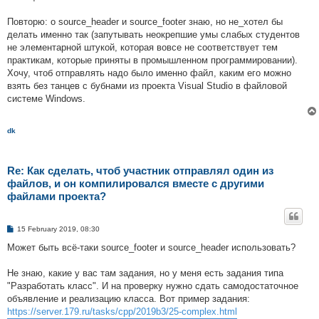
Повторю: о source_header и source_footer знаю, но не_хотел бы
делать именно так (запутывать неокрепшие умы слабых студентов
не элементарной штукой, которая вовсе не соответствует тем
практикам, которые приняты в промышленном программировании).
Хочу, чтоб отправлять надо было именно файл, каким его можно
взять без танцев с бубнами из проекта Visual Studio в файловой
системе Windows.
dk
Re: Как сделать, чтоб участник отправлял один из
файлов, и он компилировался вместе с другими
файлами проекта?
P
15 February 2019, 08:30
o
s
Может быть всё-таки source_footer и source_header использовать?
t
Не знаю, какие у вас там задания, но у меня есть задания типа
"Разработать класс". И на проверку нужно сдать самодостаточное
объявление и реализацию класса. Вот пример задания:
https://server.179.ru/tasks/cpp/2019b3/25-complex.html