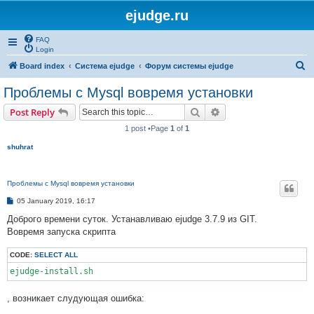
ejudge.ru
FAQ
Login
S
Board index
Система ejudge
Форум системы ejudge
e
Проблемы с Mysql вовремя установки
a
Search
Advanced search
Post Reply
r
1 post •Page
1
of
1
c
shuhrat
h
Проблемы с Mysql вовремя установки
P
05 January 2019, 16:17
o
s
Доброго времени суток. Устанавливаю ejudge 3.7.9 из GIT.
t
Вовремя запуска скрипта
CODE:
SELECT ALL
ejudge-install.sh
, возникает слудующая ошибка: