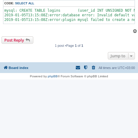
CODE:
SELECT ALL
mysql: CREATE TABLE logins        (user_id INT UNSIGNED NOT NU
2019-01-05T13:15:08Z:error:database error: Invalid default val
Post Reply
1 post •Page
1
of
1
Jump to
Board index
All times are
UTC+03:00
Powered by
phpBB
® Forum Software © phpBB Limited