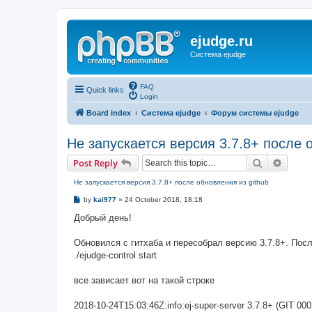
ejudge.ru
Система ejudge
FAQ
Quick links
Login
Board index
Система ejudge
Форум системы ejudge
Не запускается версия 3.7.8+ после 
Search
Advanc
Post Reply
Не запускается версия 3.7.8+ после обновления из github
P
by
kai977
»
24 October 2018, 18:18
o
s
Добрый день!
t
Обновился с гитхаба и пересобрал версию 3.7.8+. Пос
./ejudge-control start
все зависает вот на такой строке
2018-10-24T15:03:46Z:info:ej-super-server 3.7.8+ (GIT 00