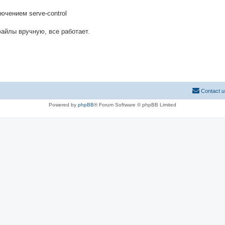
ючением serve-control
файлы вручную, все работает.
Contact u
Powered by
phpBB
® Forum Software © phpBB Limited