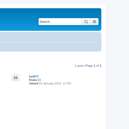
Search
Advanced search
1 post •Page
1
of
1
kai977
Posts:
33
Joined:
10 January 2011, 17:03