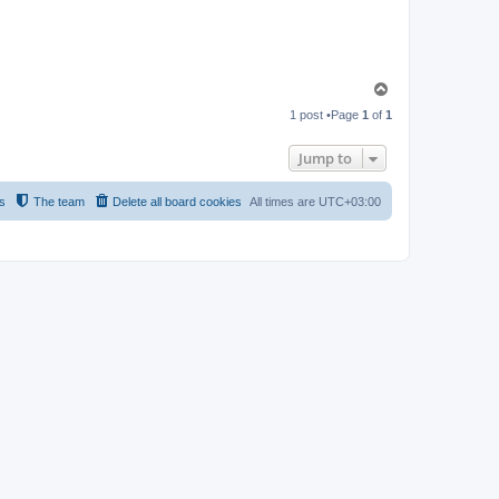
T
o
1 post •Page
1
of
1
p
Jump to
s
The team
Delete all board cookies
All times are
UTC+03:00