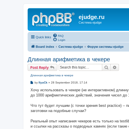
ejudge.ru
Система ejudge
FAQ
Quick links
Login
Board index
Система ejudge
Форум системы ejudge
Длинная арифметика в чекере
Search
Advanc
Post Reply
Длинная арифметика в чекере
P
by
IlyaCk
»
28 September 2018, 17:14
o
s
Хочу использовать в чекере (не интерактивном) длин
t
до 1000 арифметических действий, значения чисел до 1
Что тут будет лучшим (с точки зрения best practice) -- 
заготовки на подобные случаи?
Реальный опыт написания чекеров есть только на testli
и ссылки на рассказы о подводных камнях (если такие 