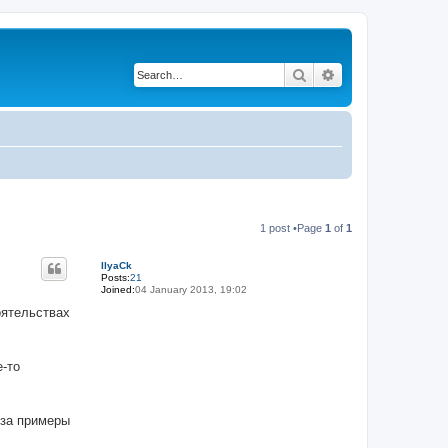
Search
Advanced search
1 post •Page
1
of
1
IlyaCk
Posts:
21
Joined:
04 January 2013, 19:02
оятельствах
е-то
 за примеры