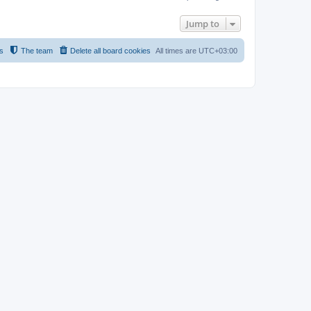
Jump to
s
The team
Delete all board cookies
All times are
UTC+03:00