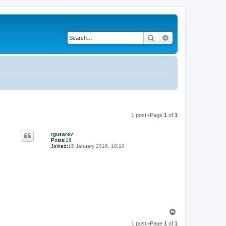
Search
Advanced search
1 post •Page
1
of
1
rgusarev
Posts:
16
Joined:
15 January 2016, 10:10
T
o
1 post •Page
1
of
1
p