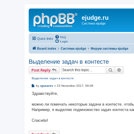
ejudge.ru
Система ejudge
FAQ
Quick links
Login
Board index
Система ejudge
Форум системы ejudge
Выделение задач в контесте
Search
Advanc
Post Reply
Выделение задач в контесте
P
by
rgusarev
»
23 November 2017, 09:09
o
s
Здравствуйте,
t
можно ли помечать некоторые задачи в контесте, чтобы
Например, я выделяю подмножество задач контеста как 
Спасибо!