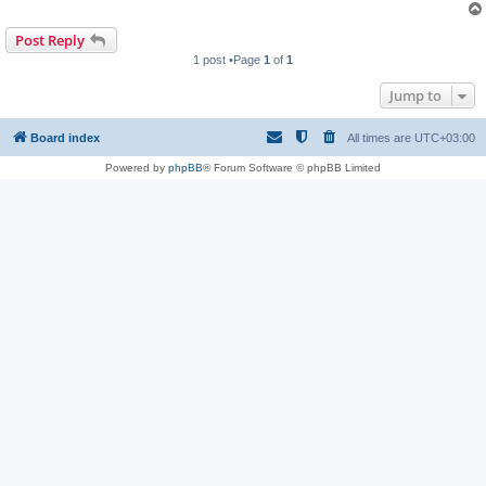
Post Reply
1 post •Page
1
of
1
Jump to
Board index
All times are
UTC+03:00
Powered by
phpBB
® Forum Software © phpBB Limited