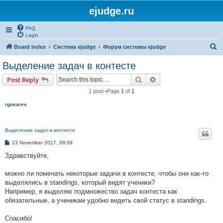
ejudge.ru
FAQ
Login
S
Board index
Система ejudge
Форум системы ejudge
e
Выделение задач в контесте
a
Search
Advanced search
Post Reply
r
1 post •Page
1
of
1
c
rgusarev
h
Выделение задач в контесте
P
23 November 2017, 09:09
o
s
Здравствуйте,
t
можно ли помечать некоторые задачи в контесте, чтобы они как-то
выделялись в standings, который видят ученики?
Например, я выделяю подмножество задач контеста как
обязательные, а ученикам удобно видеть свой статус в standings.
Спасибо!