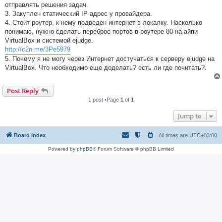
отправлять решения задач.
3. Закуплен статический IP адрес у провайдера.
4. Стоит роутер, к нему подведен интернет в локалку. Насколько
понимаю, нужно сделать переброс портов в роутере 80 на айпи
VirtualBox и системой ejudge.
http://c2n.me/3Pe5979
5. Почему я не могу через Интернет достучаться к серверу ejudge на
VirtualBox. Что необходимо еще доделать? есть ли где почитать?.
Post Reply
1 post •Page
1
of
1
Jump to
Board index
All times are
UTC+03:00
Powered by
phpBB
® Forum Software © phpBB Limited