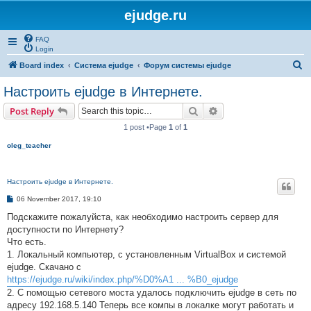
ejudge.ru
FAQ
Login
S
Board index
Система ejudge
Форум системы ejudge
e
Настроить ejudge в Интернете.
a
Search
Advanced search
Post Reply
r
1 post •Page
1
of
1
c
oleg_teacher
h
Настроить ejudge в Интернете.
P
06 November 2017, 19:10
o
s
Подскажите пожалуйста, как необходимо настроить сервер для
t
доступности по Интернету?
Что есть.
1. Локальный компьютер, с установленным VirtualBox и системой
ejudge. Скачано с
https://ejudge.ru/wiki/index.php/%D0%A1 ... %B0_ejudge
2. С помощью сетевого моста удалось подключить ejudge в сеть по
адресу 192.168.5.140 Теперь все компы в локалке могут работать и