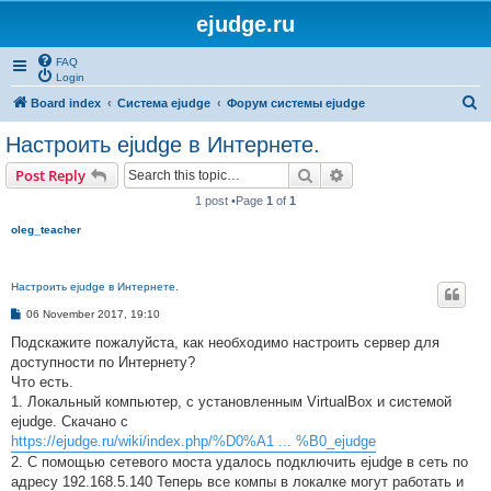
ejudge.ru
FAQ
Login
S
Board index
Система ejudge
Форум системы ejudge
e
Настроить ejudge в Интернете.
a
Search
Advanced search
Post Reply
r
1 post •Page
1
of
1
c
oleg_teacher
h
Настроить ejudge в Интернете.
P
06 November 2017, 19:10
o
s
Подскажите пожалуйста, как необходимо настроить сервер для
t
доступности по Интернету?
Что есть.
1. Локальный компьютер, с установленным VirtualBox и системой
ejudge. Скачано с
https://ejudge.ru/wiki/index.php/%D0%A1 ... %B0_ejudge
2. С помощью сетевого моста удалось подключить ejudge в сеть по
адресу 192.168.5.140 Теперь все компы в локалке могут работать и