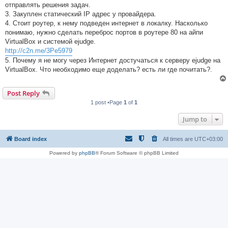
отправлять решения задач.
3. Закуплен статический IP адрес у провайдера.
4. Стоит роутер, к нему подведен интернет в локалку. Насколько
понимаю, нужно сделать переброс портов в роутере 80 на айпи
VirtualBox и системой ejudge.
http://c2n.me/3Pe5979
5. Почему я не могу через Интернет достучаться к серверу ejudge на
VirtualBox. Что необходимо еще доделать? есть ли где почитать?.
Post Reply
1 post •Page
1
of
1
Jump to
Board index
All times are
UTC+03:00
Powered by
phpBB
® Forum Software © phpBB Limited