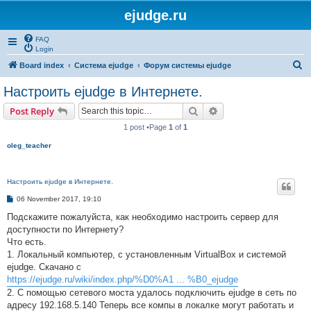
ejudge.ru
FAQ
Login
S
Board index
Система ejudge
Форум системы ejudge
e
Настроить ejudge в Интернете.
a
Search
Advanced search
Post Reply
r
1 post •Page
1
of
1
c
oleg_teacher
h
Настроить ejudge в Интернете.
P
06 November 2017, 19:10
o
s
Подскажите пожалуйста, как необходимо настроить сервер для
t
доступности по Интернету?
Что есть.
1. Локальный компьютер, с установленным VirtualBox и системой
ejudge. Скачано с
https://ejudge.ru/wiki/index.php/%D0%A1 ... %B0_ejudge
2. С помощью сетевого моста удалось подключить ejudge в сеть по
адресу 192.168.5.140 Теперь все компы в локалке могут работать и