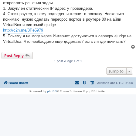
отправлять решения задач.
3. Закуплен статический IP адрес у провайдера.
4. Стоит роутер, к нему подведен интернет в локалку. Насколько
понимаю, нужно сделать переброс портов в роутере 80 на айпи
VirtualBox и системой ejudge.
http://c2n.me/3Pe5979
5. Почему я не могу через Интернет достучаться к серверу ejudge на
VirtualBox. Что необходимо еще доделать? есть ли где почитать?.
Post Reply
1 post •Page
1
of
1
Jump to
Board index
All times are
UTC+03:00
Powered by
phpBB
® Forum Software © phpBB Limited