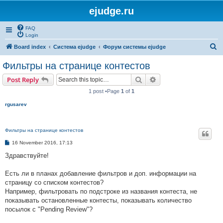
ejudge.ru
FAQ
Login
S
Board index
Система ejudge
Форум системы ejudge
e
Фильтры на странице контестов
a
Search
Advanced search
Post Reply
r
1 post •Page
1
of
1
c
rgusarev
h
Фильтры на странице контестов
P
16 November 2016, 17:13
o
s
Здравствуйте!
t
Есть ли в планах добавление фильтров и доп. информации на
страницу со списком контестов?
Например, фильтровать по подстроке из названия контеста, не
показывать остановленные контесты, показывать количество
посылок с "Pending Review"?