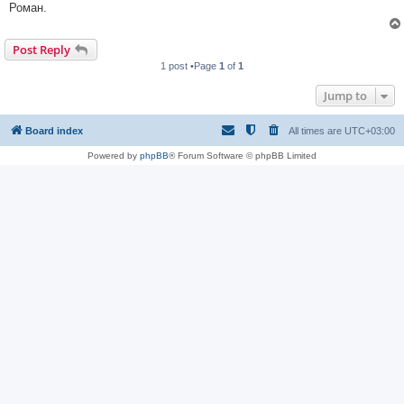
Роман.
Post Reply
1 post •Page
1
of
1
Jump to
Board index
All times are
UTC+03:00
Powered by
phpBB
® Forum Software © phpBB Limited