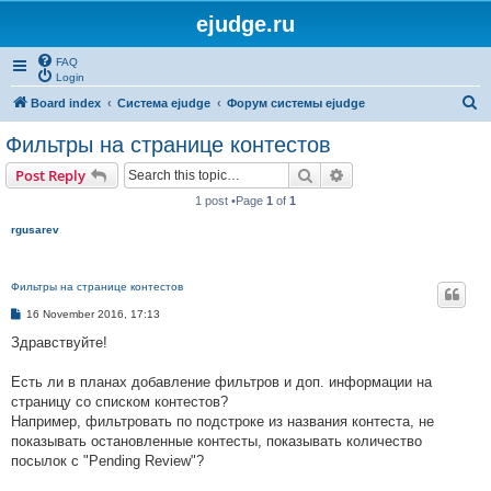
ejudge.ru
FAQ
Login
S
Board index
Система ejudge
Форум системы ejudge
e
Фильтры на странице контестов
a
Search
Advanced search
Post Reply
r
1 post •Page
1
of
1
c
rgusarev
h
Фильтры на странице контестов
P
16 November 2016, 17:13
o
s
Здравствуйте!
t
Есть ли в планах добавление фильтров и доп. информации на
страницу со списком контестов?
Например, фильтровать по подстроке из названия контеста, не
показывать остановленные контесты, показывать количество
посылок с "Pending Review"?