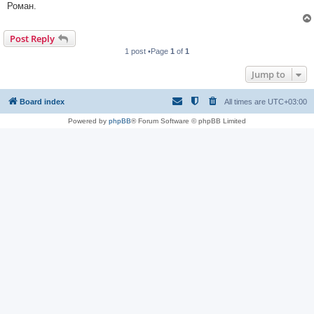
Роман.
Post Reply
1 post •Page
1
of
1
Jump to
Board index
All times are
UTC+03:00
Powered by
phpBB
® Forum Software © phpBB Limited