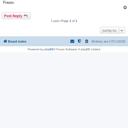
Роман.
Post Reply
1 post •Page
1
of
1
Jump to
Board index
All times are
UTC+03:00
Powered by
phpBB
® Forum Software © phpBB Limited