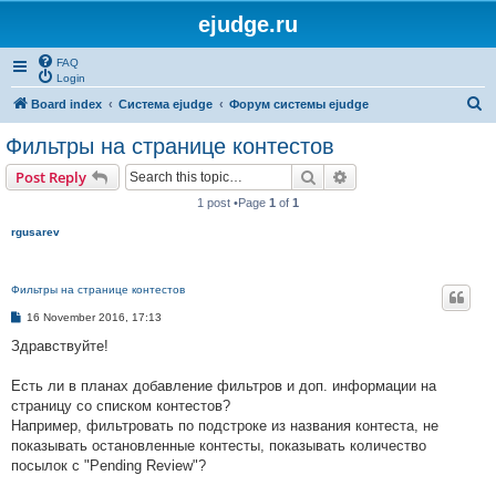
ejudge.ru
FAQ
Login
S
Board index
Система ejudge
Форум системы ejudge
e
Фильтры на странице контестов
a
Search
Advanced search
Post Reply
r
1 post •Page
1
of
1
c
rgusarev
h
Фильтры на странице контестов
P
16 November 2016, 17:13
o
s
Здравствуйте!
t
Есть ли в планах добавление фильтров и доп. информации на
страницу со списком контестов?
Например, фильтровать по подстроке из названия контеста, не
показывать остановленные контесты, показывать количество
посылок с "Pending Review"?