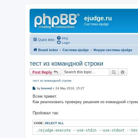
ejudge.ru
Система ejudge
FAQ
Quick links
Login
Board index
Система ejudge
Форум системы ejudge
тест из командной строки
Search
Advanc
Post Reply
тест из командной строки
P
by
kreved
»
24 May 2016, 15:27
o
s
Всем привет.
t
Как реализовать проверку решения из командной строк
Пробовал так:
CODE:
SELECT ALL
 ./ejudge-execute --use-stdin --use-stdout --tes