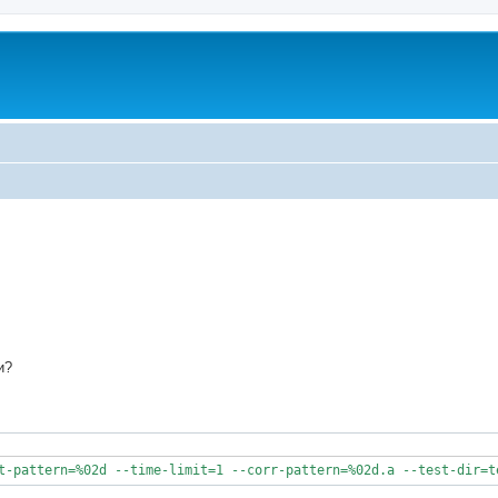
ed search
и?
t-pattern=%02d --time-limit=1 --corr-pattern=%02d.a --test-dir=t