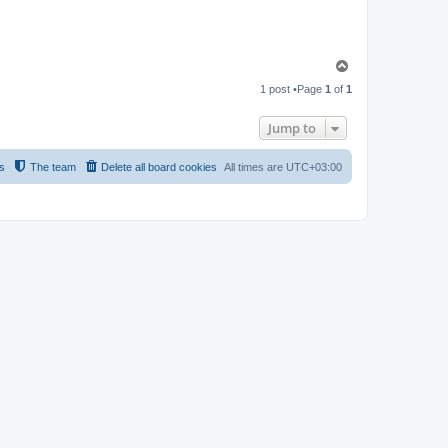
T
o
1 post •Page
1
of
1
p
Jump to
s
The team
Delete all board cookies
All times are
UTC+03:00