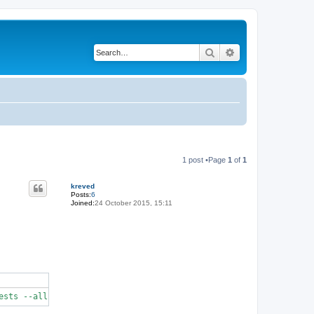
Search
Advanced search
1 post •Page
1
of
1
kreved
Posts:
6
Joined:
24 October 2015, 15:11
ests --all-tests ./solution 