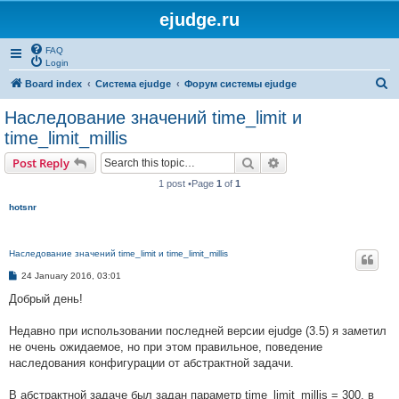
ejudge.ru
FAQ
Login
S
Board index
Система ejudge
Форум системы ejudge
e
Наследование значений time_limit и
a
time_limit_millis
r
Search
Advanced search
Post Reply
c
1 post •Page
1
of
1
h
hotsnr
Наследование значений time_limit и time_limit_millis
P
24 January 2016, 03:01
o
s
Добрый день!
t
Недавно при использовании последней версии ejudge (3.5) я заметил
не очень ожидаемое, но при этом правильное, поведение
наследования конфигурации от абстрактной задачи.
В абстрактной задаче был задан параметр time_limit_millis = 300, в