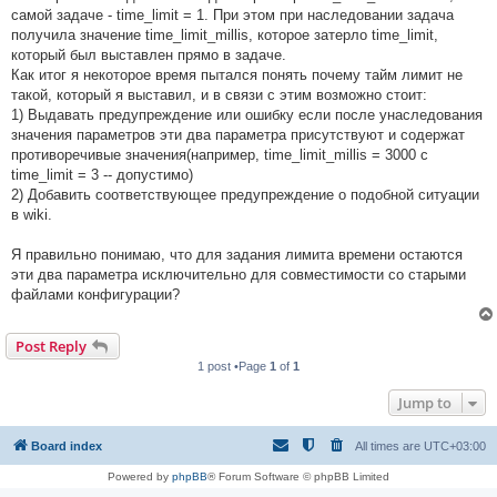
самой задаче - time_limit = 1. При этом при наследовании задача
получила значение time_limit_millis, которое затерло time_limit,
который был выставлен прямо в задаче.
Как итог я некоторое время пытался понять почему тайм лимит не
такой, который я выставил, и в связи с этим возможно стоит:
1) Выдавать предупреждение или ошибку если после унаследования
значения параметров эти два параметра присутствуют и содержат
противоречивые значения(например, time_limit_millis = 3000 с
time_limit = 3 -- допустимо)
2) Добавить соответствующее предупреждение о подобной ситуации
в wiki.
Я правильно понимаю, что для задания лимита времени остаются
эти два параметра исключительно для совместимости со старыми
файлами конфигурации?
Post Reply
1 post •Page
1
of
1
Jump to
Board index
All times are
UTC+03:00
Powered by
phpBB
® Forum Software © phpBB Limited