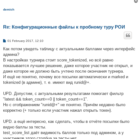
demich
Re: Конфигурационные файлы к пробному туру РОИ
P
01 February 2017, 12:10
o
s
Как потом увидеть таблицу с актуальными баллами через интерфейс
t
админа?
В настройках турнира стоит score_tokenized, но всё равно
показывается лучшее решение, даже которое участник не открыл, и
даже которое не должно быть учтено после окончания турнира.
И ещё не понятно, почему все посылки автоматически и marked и
tokenized (в админе), т. е. имеют вид runid@+.
UPD. Допустим, с актуальными результатами помогает фильтр
"latest && token_count==0 || token_count==1".
Но с отображением "runid@+" не понятно. Причём недавно было
корректно (+ только если участник нажал открыть токен).
UPD. а ещё интересно, как сделать, чтобы в отчёте посылки было
видно баллы за тесты.
test_score_list даёт видимость баллов только под админом, а у
участников этого столбца за тесты нет.