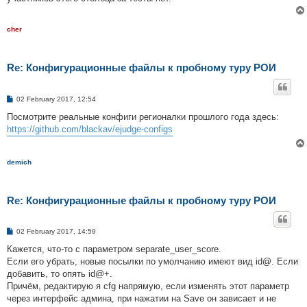
cher
Re: Конфигурационные файлы к пробному туру РОИ
P
02 February 2017, 12:54
o
s
Посмотрите реальные конфиги регионалки прошлого года здесь:
t
https://github.com/blackav/ejudge-configs
demich
Re: Конфигурационные файлы к пробному туру РОИ
P
02 February 2017, 14:59
o
s
Кажется, что-то с параметром separate_user_score.
t
Если его убрать, новые посылки по умолчанию имеют вид id@. Если
добавить, то опять id@+.
Причём, редактирую я cfg напрямую, если изменять этот параметр
через интерфейс админа, при нажатии на Save он зависает и не