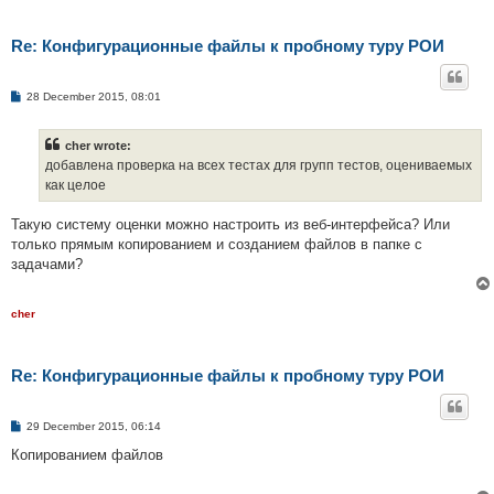
Re: Конфигурационные файлы к пробному туру РОИ
P
28 December 2015, 08:01
o
s
t
cher wrote:
добавлена проверка на всех тестах для групп тестов, оцениваемых
как целое
Такую систему оценки можно настроить из веб-интерфейса? Или
только прямым копированием и созданием файлов в папке с
задачами?
cher
Re: Конфигурационные файлы к пробному туру РОИ
P
29 December 2015, 06:14
o
s
Копированием файлов
t