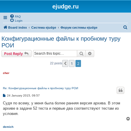
ejudge.ru
FAQ
Login
S
Board index
Система ejudge
Форум системы ejudge
e
Конфигурационные файлы к пробному туру
a
РОИ
r
Search
Advanced search
Post Reply
c
h
1
2
Previous
22 posts
cher
Re: Конфигурационные файлы к пробному туру РОИ
P
24 January 2015, 09:57
o
s
Судя по всему, у меня была более ранняя версия архива. В этом
t
архиве в задаче 52 теста и первые два соответствуют тестам из
условия.
demich