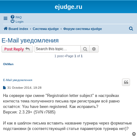
ejudge.ru
FAQ
Login
S
Board index
Система ejudge
Форум системы ejudge
e
E-Mail уведомления
a
Search
Advanced search
Post Reply
r
1 post •Page
1
of
1
c
OkMan
h
E-Mail уведомления
P
31 October 2014, 19:28
o
s
На сервере при смене "Registration letter subject" в настройках
t
контеста тема полученного письма при регистрации всё равно
остаётся: You have been registered. Как исправить?
Версия: 2.3.29+ (SVN r7685)
И как в шаблон письма вставить название турнира через форматные
подстановки (в соответствующей статье параметров турнира нет)?