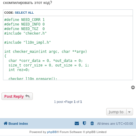
скомпилировать этот код?
CODE:
SELECT ALL
#define NEED_CORR 1

#define NEED_INFO 0

#define NEED_TGZ  0

#include "checker.h"

#include "l10n_impl.h"

int checker_main(int argc, char **argv)

{

  char *corr_data = 0, *out_data = 0;

  size_t corr_size = 0, out_size = 0, i;

  int rez=0;

  checker_l10n_prepare();

  checker_read_file(1, &out_data, &out_size);

  checker_read_file(2, &corr_data, &corr_size);

Post Reply
1 post •Page
1
of
1
  while (*corr_data && *out_data){

    if (*corr_data == *out_data) 

Jump to
      ++rez;

    ++corr_data;

Board index
All times are
UTC+03:00
    ++out_data;

Powered by
phpBB
® Forum Software © phpBB Limited
  }
