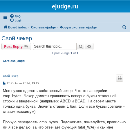
ejudge.ru
FAQ
Login
S
Board index
Система ejudge
Форум системы ejudge
e
Свой чекер
a
Search
Advanced search
Post Reply
r
1 post •Page
1
of
1
c
Careless_angel
h
Свой чекер
P
23 October 2014, 19:22
o
s
Мне нужно сделать собственный чекер. Что то на подобии
t
cmp_bytes. Чекер должен сравнивать попарно буквы эталонной
строки и введенной. (например: ABCD и BCAD. На своем месте
только одна буква. Значить ставим 1 бал. Если все буквы совпали -
ставим максимум)
Пробую переделать cmp_bytes. Подскажите, пожалуйста, правильно
ли я все делаю, за что отвечает функция fatal_WA() и как мне