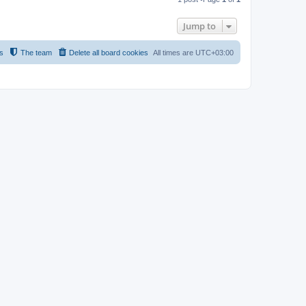
p
Jump to
s
The team
Delete all board cookies
All times are
UTC+03:00