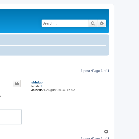
Search
Advanced search
1 post •Page
1
of
1
shhdup
Posts:
1
Joined:
24 August 2014, 15:02
?
T
o
1 post •Page
1
of
1