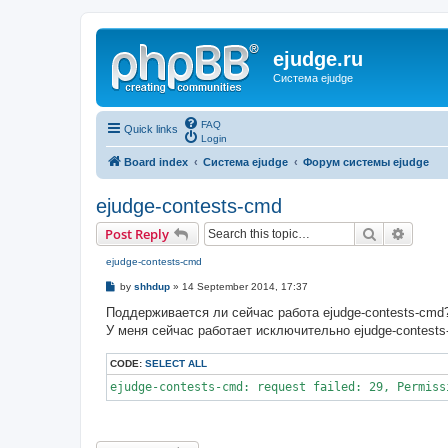
ejudge.ru
Система ejudge
FAQ
Quick links
Login
Board index
Система ejudge
Форум системы ejudge
ejudge-contests-cmd
Search
Advanc
Post Reply
ejudge-contests-cmd
P
by
shhdup
»
14 September 2014, 17:37
o
s
Поддерживается ли сейчас работа ejudge-contests-cmd
t
У меня сейчас работает исключительно ejudge-contests
CODE:
SELECT ALL
ejudge-contests-cmd: request failed: 29, Permiss