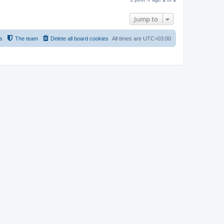
p
Jump to
s
The team
Delete all board cookies
All times are
UTC+03:00