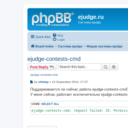
ejudge.ru
Система ejudge
FAQ
Quick links
Login
Board index
Система ejudge
Форум системы ejudge
ejudge-contests-cmd
Search
Advanc
Post Reply
ejudge-contests-cmd
P
by
shhdup
»
14 September 2014, 17:37
o
s
Поддерживается ли сейчас работа ejudge-contests-cmd
t
У меня сейчас работает исключительно ejudge-contests
CODE:
SELECT ALL
ejudge-contests-cmd: request failed: 29, Permiss