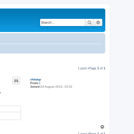
Search
Advanced search
1 post •Page
1
of
1
shhdup
Posts:
1
Joined:
24 August 2014, 15:02
?
T
o
1 post •Page
1
of
1