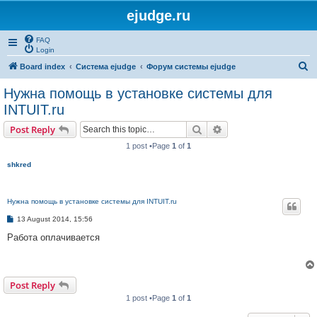
ejudge.ru
FAQ
Login
S
Board index
Система ejudge
Форум системы ejudge
e
Нужна помощь в установке системы для
a
INTUIT.ru
r
Search
Advanced search
Post Reply
c
1 post •Page
1
of
1
h
shkred
Нужна помощь в установке системы для INTUIT.ru
P
13 August 2014, 15:56
o
s
Работа оплачивается
t
Post Reply
1 post •Page
1
of
1