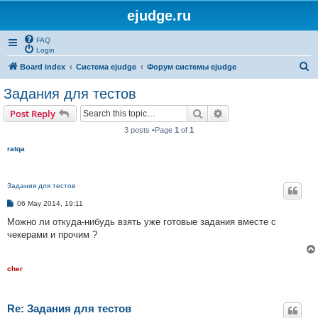
ejudge.ru
FAQ
Login
S
Board index
Система ejudge
Форум системы ejudge
e
Задания для тестов
a
Search
Advanced search
Post Reply
r
3 posts •Page
1
of
1
c
ratqa
h
Задания для тестов
P
06 May 2014, 19:11
o
s
Можно ли откуда-нибудь взять уже готовые задания вместе с
t
чекерами и прочим ?
cher
Re: Задания для тестов