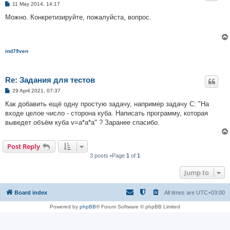
P
11 May 2014, 14:17
o
s
Можно. Конкретизируйте, пожалуйста, вопрос.
t
ind79ven
Re: Задания для тестов
P
29 April 2021, 07:37
o
s
Как добавить ещё одну простую задачу, например задачу C: "На
t
входе целое число - сторона куба. Написать программу, которая
выведет объём куба v=a*a*a" ? Заранее спасибо.
Post Reply
3 posts •Page
1
of
1
Jump to
Board index
All times are
UTC+03:00
Powered by
phpBB
® Forum Software © phpBB Limited