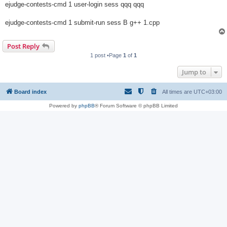
ejudge-contests-cmd 1 user-login sess qqq qqq
ejudge-contests-cmd 1 submit-run sess B g++ 1.cpp
Post Reply
1 post •Page
1
of
1
Jump to
Board index
All times are
UTC+03:00
Powered by
phpBB
® Forum Software © phpBB Limited