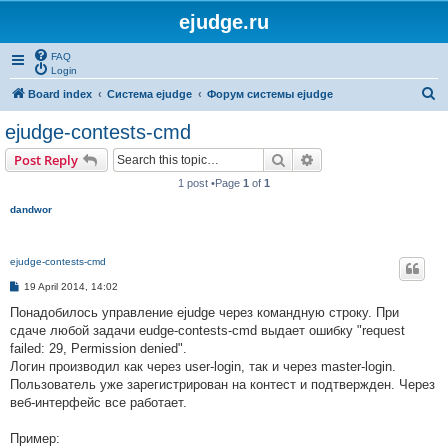
ejudge.ru
FAQ
Login
S
Board index
Система ejudge
Форум системы ejudge
e
ejudge-contests-cmd
a
Search
Advanced search
Post Reply
r
1 post •Page
1
of
1
c
dandwor
h
ejudge-contests-cmd
P
19 April 2014, 14:02
o
s
Понадобилось управление ejudge через командную строку. При
t
сдаче любой задачи eudge-contests-cmd выдает ошибку "request
failed: 29, Permission denied".
Логин производил как через user-login, так и через master-login.
Пользователь уже зарегистрирован на контест и подтвержден. Через
веб-интерфейс все работает.
Пример: