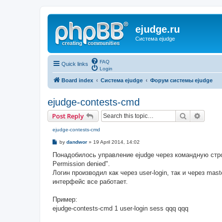
ejudge.ru
Система ejudge
FAQ
Quick links
Login
Board index
Система ejudge
Форум системы ejudge
ejudge-contests-cmd
Search
Advanc
Post Reply
ejudge-contests-cmd
P
by
dandwor
»
19 April 2014, 14:02
o
s
Понадобилось управление ejudge через командную строк
t
Permission denied".
Логин производил как через user-login, так и через mas
интерфейс все работает.
Пример:
ejudge-contests-cmd 1 user-login sess qqq qqq