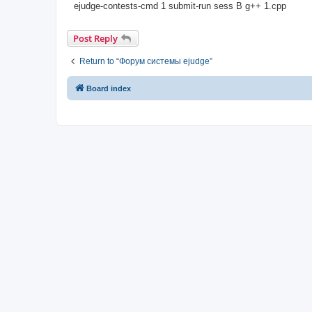
ejudge-contests-cmd 1 submit-run sess B g++ 1.cpp
Post Reply
Return to “Форум системы ejudge”
Board index