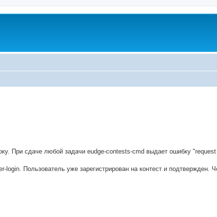
ed search
у. При сдаче любой задачи eudge-contests-cmd выдает ошибку "request f
ter-login. Пользователь уже зарегистрирован на контест и подтвержден. Ч