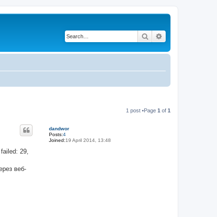
Search
Advanced search
1 post •Page
1
of
1
dandwor
Posts:
4
Joined:
19 April 2014, 13:48
ailed: 29,
ерез веб-