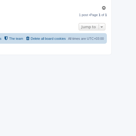
T
o
1 post •Page
1
of
1
p
Jump to
s
The team
Delete all board cookies
All times are
UTC+03:00